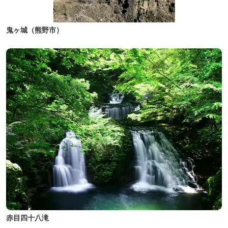
鬼ヶ城（熊野市）
赤目四十八滝