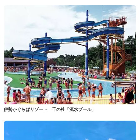
伊勢かぐらばリゾート 千の杜「流水プール」