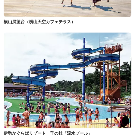
横山展望台（横山天空カフェテラス）
伊勢かぐらばリゾート 千の杜「流水プール」