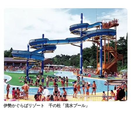
伊勢かぐらばリゾート 千の杜「流水プール」