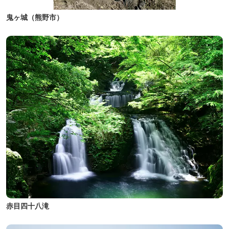
鬼ヶ城（熊野市）
赤目四十八滝