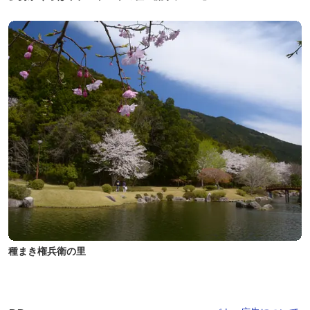
種まき権兵衛の里