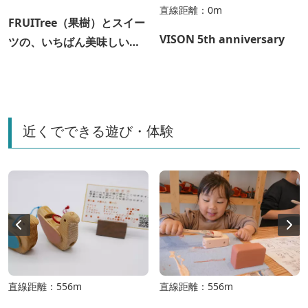
直線距離：0m
FRUITree（果樹）とスイー
VISON 5th anniversary
ツの、いちばん美味しい関
係～辻口シェフ×カーメン君
～＜第二弾＞
近くでできる遊び・体験
直線距離：556m
直線距離：556m