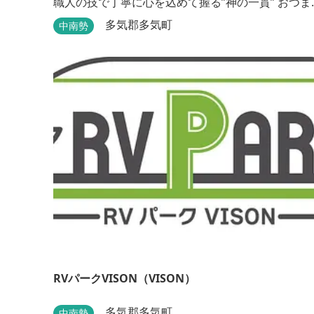
職人の技で丁寧に心を込めて握る”神の一貫” おつま
みから握りに至るまで、地元産にこだわり抜いた、
多気郡多気町
中南勢
この地でしか味わえない本物の”伊勢前寿し”をご堪
下さい
RVパークVISON（VISON）
多気郡多気町
中南勢