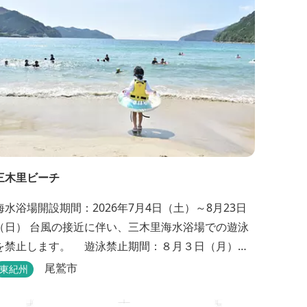
いる場所や立場でベストを尽くすパワーを授けても
らえます。...
三木里ビーチ
海水浴場開設期間：2026年7月4日（土）～8月23日
台風の接近に伴い、三木里海水浴場での遊泳
を禁止します。 遊泳禁止期間：８月３日（月）午
後１時３０分～８月９日（日）終日 ※８月１０日
尾鷲市
東紀州
（月）以降についても、注意報や現地の状況等によ
り期間延長の可能性がありますので予めご了承くだ