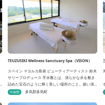
TEUZUSIKI Wellness Sanctuary Spa（VISON）
スペイン マヨルカ島発 ビューティアーティスト 鈴木
サリープロデュース 手水敷とは、清らかな水を敷き
（日） 
詰めた宝石のように輝く美しい場所のこと。祓い清
めからはじめる発信型スパ。聖なる場所で自分でな
多気郡多気町
中南勢
いものをとり払う。本来の伸び伸びした状態を蘇ら
せるための静寂や透明感を大切にしたリトリート空