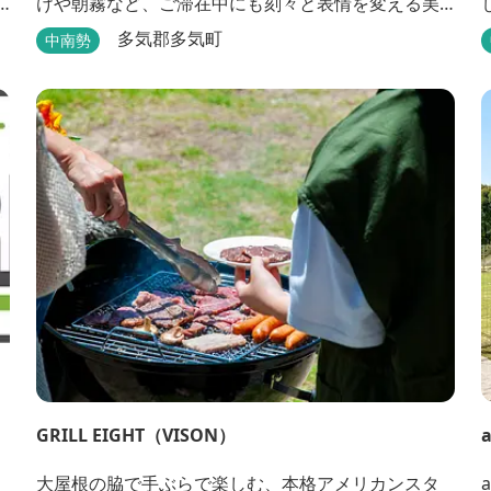
けや朝霧など、ご滞在中にも刻々と表情を変える美
しいVISONの風景をキックスクーターでお楽しみく
多気郡多気町
中南勢
能
ださい。 広大な敷地内の移動や店舗散策にもお使い
いただけます。
GRILL EIGHT（VISON）
大屋根の脇で手ぶらで楽しむ、本格アメリカンスタ