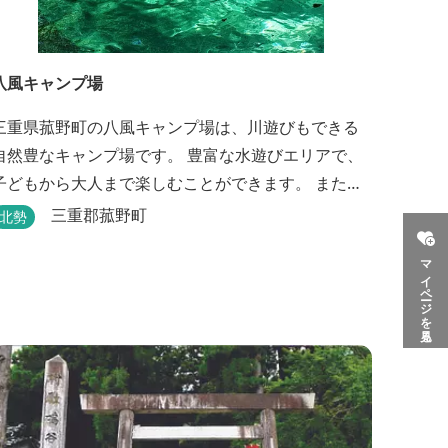
八風キャンプ場
三重県菰野町の八風キャンプ場は、川遊びもできる
自然豊なキャンプ場です。 豊富な水遊びエリアで、
子どもから大人まで楽しむことができます。 また峠
からの景色は、伊勢湾や知多半島などが望めます。
三重郡菰野町
北勢
マイページを見る