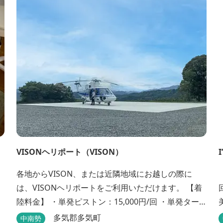
間。 「未来にも続く真の美学」は、世界中のメソッ
さい。 
ドや伝承療法からモダンテクニックまでを網羅し、
肉...
VISONヘリポート（VISON）
各地からVISON、または近隣地域にお越しの際に
は、VISONヘリポートをご利用いただけます。 【着
陸料金】 ・単発ピストン：15,000円/回 ・単発ター
ビン：25,000円/回 ・多発タービン（中型）：45,000
します
多気郡多気町
中南勢