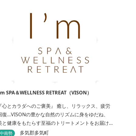
遠浅の約１ｋｍあまりの真っ白な砂浜の海水
浴場。後ろには紀伊の吉宗公が植えさせたと...
I’m SPA＆WELLNESS RETREAT（VISON）
『心とカラダへのご褒美』 癒し、リラックス、疲労
回復…VISONの豊かな自然のリズムに身をゆだね、
美と健康をもたらす至福のトリートメントをお届け
。 ここでしか体験できない世界をゆっくりと
多気郡多気町
中南勢