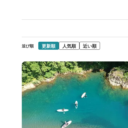
更新順
人気順
近い順
並び順