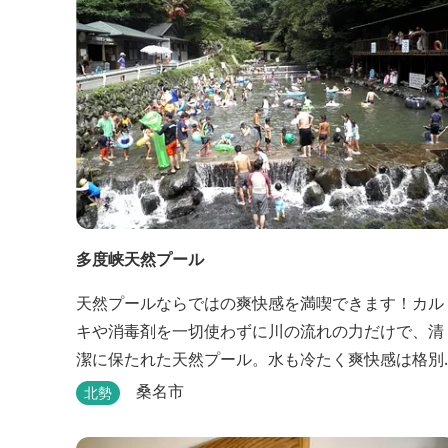
シャワー） 【駐車場】 約30台 8:...
多度峡天然プール
天然プールならではの爽快感を満喫できます！カル
キや消毒剤を一切使わずに川の流れの力だけで、清
潔に保たれた天然プール。水も冷たく爽快感は格別
で、他のプールではなかなか体験できません。 ※天
桑名市
北勢
候によりオープン日が変更になる場合があります。
三重県おすすめ海水浴場ビーチ特集はこちら🏖