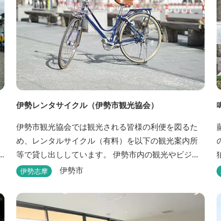
伊勢レンタサイクル（伊勢市観光協会）
伊勢市観光協会では観光される皆様の利便を図るた
め、レンタルサイクル（有料）を以下の観光案内所
等で貸し出ししています。 伊勢市内の観光やビジネ
スに、ぜひご利用ください。 外宮前観光サービスセ
伊勢市
伊勢志摩
ンター 電話 0596-23-3323 伊勢市駅手荷物預かり
所 電話 0596-65-6861
水