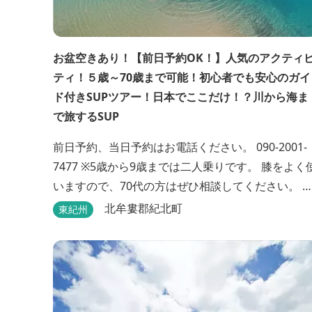
お盆空きあり！【前日予約OK！】人気のアクティ
ティ！５歳～70歳まで可能！初心者でも安心のガイ
ド付きSUPツアー！日本でここだけ！？川から海ま
で旅するSUP
前日予約、当日予約はお電話ください。 090‐2001‐
7477 ※5歳から9歳までは二人乗りです。 膝をよく使
いますので、70代の方はぜひ相談してください。 
世代旅行大歓迎♪ 【ここでしか体験できない。】 ツ
北牟婁郡紀北町
東紀州
アー前半は、川SUP！三重県1位の水質でSUPだけ
なくシュノーケルをしたり、50センチオーバーの魚
を観察したり、カニを捕まえたり♬もちろんSUPを
使った遊びも！...