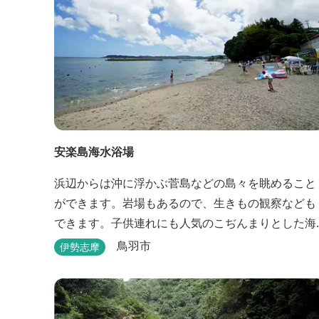
安楽島海水浴場
浜辺からは沖に浮かぶ菅島などの島々を眺めること
ができます。岩場もあるので、生きもの観察なども
できます。子供連れにも人気のこぢんまりとした海
水浴場です。 海水浴場について 【トイレ】 １ヶ
鳥羽市
伊勢志摩
所 無料 バリアフリートイレ有り(昼間のみ解放)
【シャワー】 無料 外４基 （冷水シャワ
ー） ※女子更衣室内にも2基あり（冷