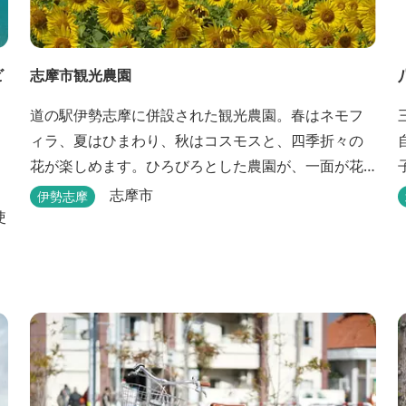
ビ
志摩市観光農園
道の駅伊勢志摩に併設された観光農園。春はネモフ
ィラ、夏はひまわり、秋はコスモスと、四季折々の
花が楽しめます。ひろびろとした農園が、一面が花
のじゅうたんに。 ※期間限定のオープンとなりま
志摩市
伊勢志摩
す。 2026年のヒマワリの開花状況はこちら
三
で