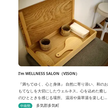
I’m WELLNESS SALON（VISON）
『満ちてゆく、心と身体』 自然に寄り添い、和のお
もてなしを大切にしたウェルネス。心を込めた癒し
のひとときを感じる場所。 温浴や薬草湯を楽しむ
“本草湯” でのリラックスとあわせ、サロンならでは
多気郡多気町
中南勢