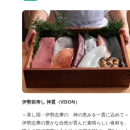
の丁寧なケアで、日常の疲れやストレスを解きほぐ
す──。そんな、心身を満たすひとときを、ここで
っくりとお過ごしください...
伊勢前寿し 神貫（VISON）
～美し国・伊勢志摩の 神の恵みを一貫に込めて～
伊勢志摩の豊かな自然が育んだ素晴らしい食材を、