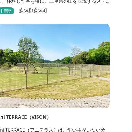
し、体験した事を軸に、三重県の山を表現するステ
ーキレストランです。 メインに使用する肉は三重県
多気郡多気町
中南勢
熊野市の美熊野牛(みくまのぎゅう)。風光明媚な世界
遺産の町・熊野の牧場で年間 100 頭余りとわずかな
生産量の希少な黒毛...
ani TERRACE（VISON）
ani TERRACE（アニテラス）は、飼い主がいない犬