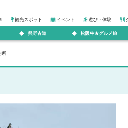
事
観光スポット
イベント
遊び・体験
熊野古道
松阪牛★グルメ旅
内所