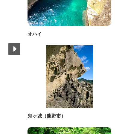
オハイ
鬼ヶ城（熊野市）