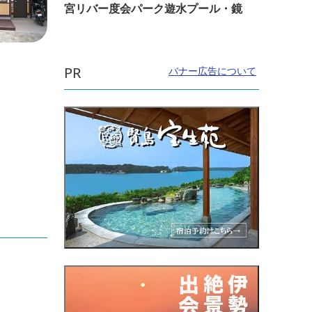
宮リバー度会パーク遊水プール・鏡
直線距離：37m
直線距
PR
バナー広告について
浜街道（熊野古道伊勢路）
熊野
光遊