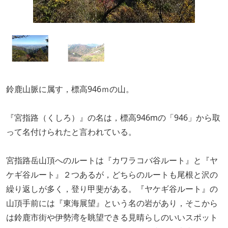
鈴鹿山脈に属す，標高946ｍの山。
『宮指路（くしろ）』の名は，標高946mの「946」から取
って名付けられたと言われている。
宮指路岳山頂へのルートは『カワラコバ谷ルート』と『ヤ
ケギ谷ルート』２つあるが，どちらのルートも尾根と沢の
繰り返しが多く，登り甲斐がある。『ヤケギ谷ルート』の
山頂手前には『東海展望』という名の岩があり，そこから
は鈴鹿市街や伊勢湾を眺望できる見晴らしのいいスポット