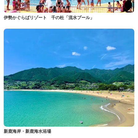
伊勢かぐらばリゾート 千の杜「流水プール」
新鹿海岸・新鹿海水浴場