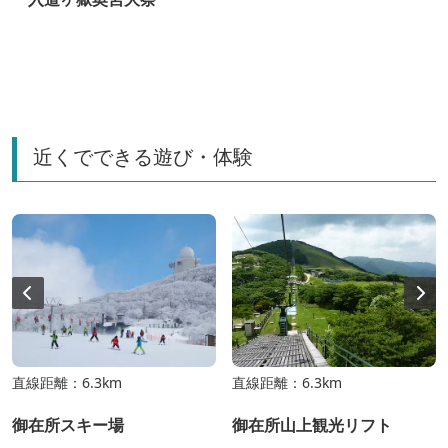
ン
近くでできる遊び・体験
直線距離：6.3km
直線距離：6.3km
御在所スキー場
御在所山上観光リフト