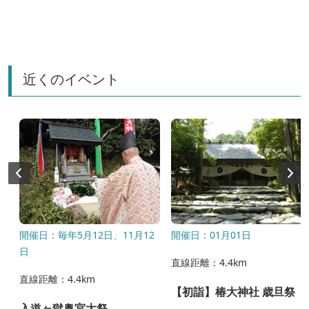
近くのイベント
月
開催日：毎年5月12日、11月12
開催日：01月01日
日
直線距離：4.4km
直線距離：4.4km
【初詣】椿大神社 歳旦祭
入道ヶ獄奥宮大祭