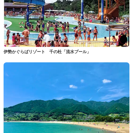
伊勢かぐらばリゾート 千の杜「流水プール」