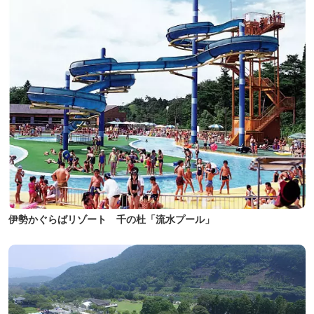
伊勢かぐらばリゾート 千の杜「流水プール」