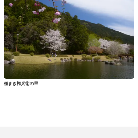
種まき権兵衛の里