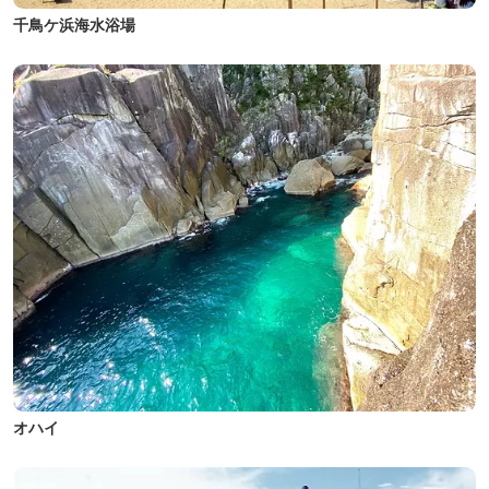
千鳥ケ浜海水浴場
オハイ