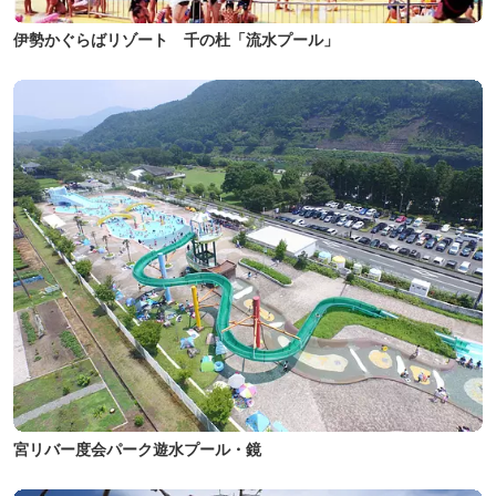
伊勢かぐらばリゾート 千の杜「流水プール」
宮リバー度会パーク遊水プール・鏡