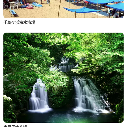
千鳥ケ浜海水浴場
赤目四十八滝