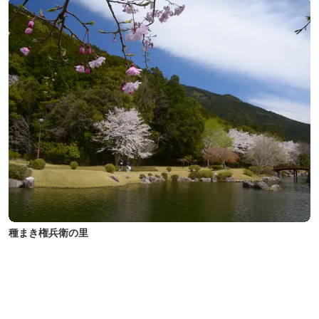
種まき権兵衛の里