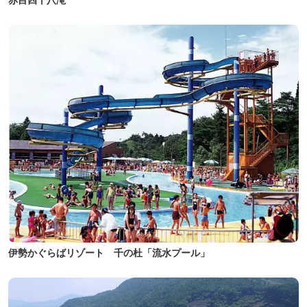
伊勢かぐらばリゾート 千の杜「流水プール」