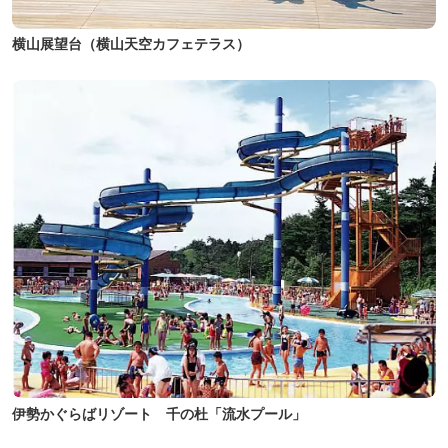
横山展望台（横山天空カフェテラス）
伊勢かぐらばリゾート 千の杜「流水プール」