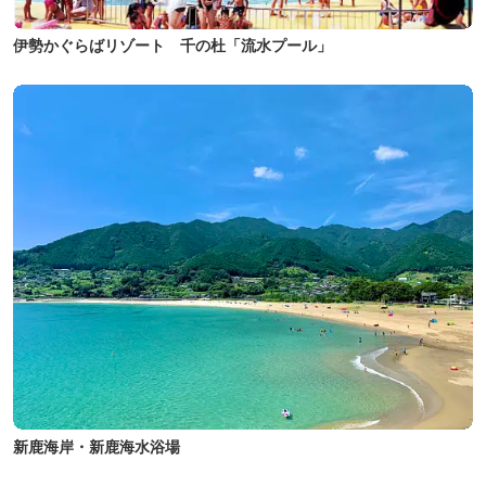
伊勢かぐらばリゾート 千の杜「流水プール」
新鹿海岸・新鹿海水浴場