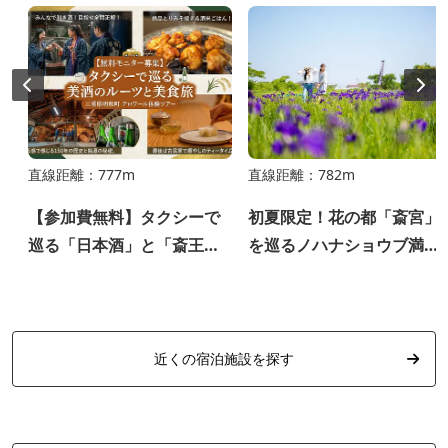
直線距離：777m
直線距離：782m
ウ
【参加費無料】タクシーで
初夏限定！花の都「斎宮」
巡る「日本酒」と「斎王」
を巡るノハナショウブ満喫
の物語。明和テロワール体
ツアー〈期間限定スイーツ
験モニターツアー（2/6開
限定御朱印付き〉
催）
近くの宿泊施設を探す