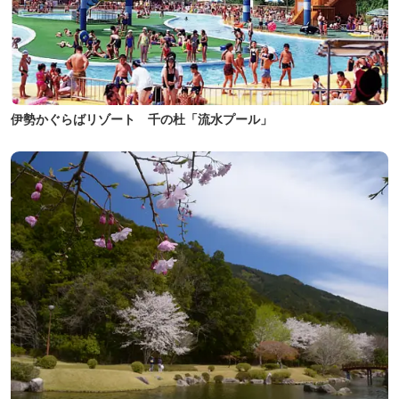
伊勢かぐらばリゾート 千の杜「流水プール」