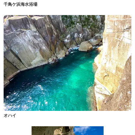
千鳥ケ浜海水浴場
オハイ