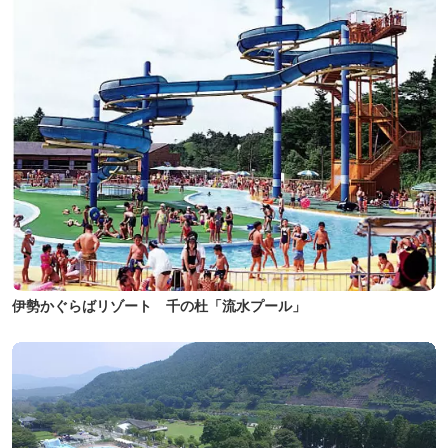
伊勢かぐらばリゾート 千の杜「流水プール」