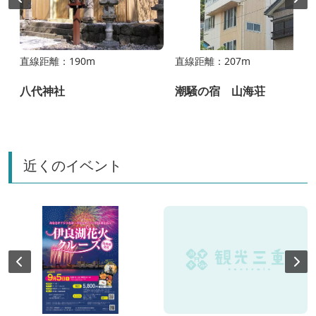
直線距離：190m
直線距離：207m
八代神社
潮騒の宿 山海荘
近くのイベント