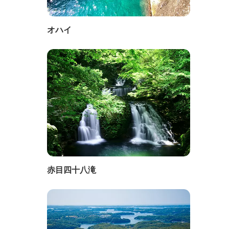
オハイ
赤目四十八滝