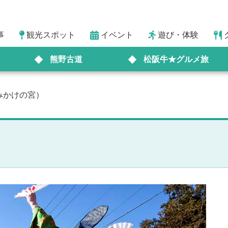
事
観光スポット
イベント
遊び・体験
熊野古道
松阪牛★グルメ旅
みかけの宮）