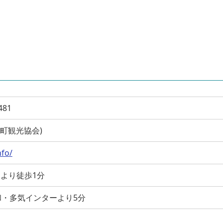
81
(大台町観光協会)
nfo/
駅より徒歩1分
・多気インターより5分