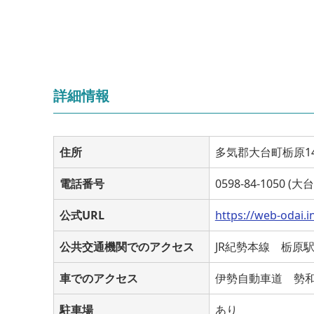
詳細情報
住所
多気郡大台町栃原14
電話番号
0598-84-1050 
公式URL
https://web-odai.i
公共交通機関でのアクセス
JR紀勢本線 栃原
車でのアクセス
伊勢自動車道 勢和
駐車場
あり