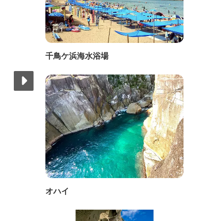
千鳥ケ浜海水浴場
オハイ