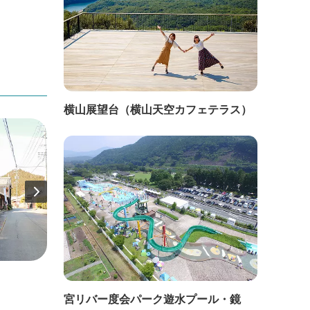
横山展望台（横山天空カフェテラス）
直線距離：853m
直線距
宮リバー度会パーク遊水プール・鏡
茶屋一願地蔵桜道
たべも