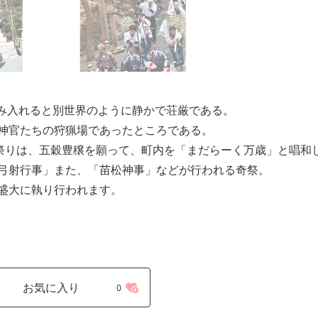
踏み入れると別世界のように静かで荘厳である。
神官たちの狩猟場であったところである。
け祭りは、五穀豊穣を願って、町内を「まだらーく万歳」と唱和
弓射行事」また、「苗松神事」などが行われる奇祭。
盛大に執り行われます。
お気に入り
0