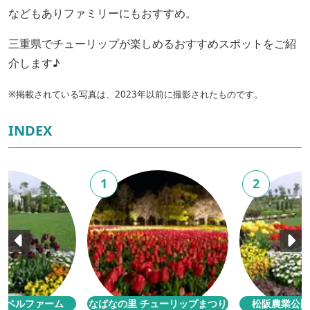
などもありファミリーにもおすすめ。
三重県でチューリップが楽しめるおすすめスポットをご紹
介します♪
※掲載されている写真は、2023年以前に撮影されたものです。
INDEX
1
2
園ベルファーム
なばなの里 チューリップまつり
松阪農業公園