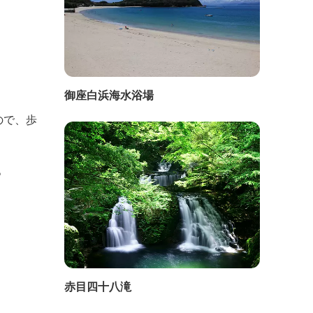
御座白浜海水浴場
ので、歩
。
赤目四十八滝