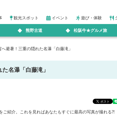
事
観光スポット
イベント
遊び・体験
熊野古道
松阪牛★グルメ旅
賀へ避暑！三重の隠れた名瀑「白藤滝」
れた名瀑「白藤滝」
をご紹介。これを見ればあなたもすぐに最高の写真が撮れる⁈