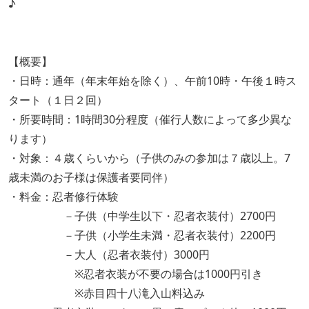
♪
【概要】
・日時：通年（年末年始を除く）、午前10時・午後１時ス
タート（１日２回）
・所要時間：1時間30分程度（催行人数によって多少異な
ります）
・対象：４歳くらいから（子供のみの参加は７歳以上。7
歳未満のお子様は保護者要同伴）
・料金：忍者修行体験
－子供（中学生以下・忍者衣装付）2700円
－子供（小学生未満・忍者衣装付）2200円
－大人（忍者衣装付）3000円
※忍者衣装が不要の場合は1000円引き
※赤目四十八滝入山料込み