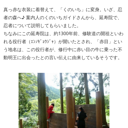
真っ赤な衣装に着替えて、「くのいち」に変身。いざ、忍
者の森へ♪ 案内人のくのいちガイドさんから、延寿院で、
忍者について説明してもらいました。
ちなみにこの延寿院は、約1300年前、修験道の開祖といわ
れる役行者（ｴﾝﾉｷﾞｮｳｼﾞｬ）が開いたとされ、「赤目」とい
う地名は、この役行者が、修行中に赤い目の牛に乗った不
動明王に出会ったとの言い伝えに由来しているそうです。