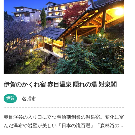
にも選ばれ、その渓谷に織り成す樹木、渓流、滝などの
奏でる優雅な色彩と音のハーモニーが自然をより楽しま
せてくれます。自然の空気を全身に感じながら、散策を
楽しもう！ 秋から冬にかけては渓谷ライトアップイベ
ント赤目渓谷『幽玄の竹灯』を開催 散策コースはゆっ
たり散策コース、渓谷ハイキングコース、長坂山トレッ
キングコースがあります。コースの詳細については添付
の赤目四十八滝MAPをご覧ください。 【詳しい取材レ
ポートはこちら】 👉赤目四十八滝はしんどいって本
当？おすすめハイキングコースと駐車場をわかりやすく
伊賀のかくれ宿 赤目温泉 隠れの湯 対泉閣
解説！ 👉赤目四十八滝のライトアップは 体力に自信が
なくても大丈夫！ 「幽玄の竹あかり」をご紹介 この投
伊賀
名張市
稿をInstagramで見る 【公式】観光三重（三重県観光
連盟）(@kankomie)がシェアした投稿 - 2020年 7月月
赤目渓谷の入り口に立つ明治期創業の温泉宿。変化に富
26日午前3時17分PDT
んだ瀑布や岩壁が美しい「日本の滝百選」「森林浴の森
百選」にも選ばれているの「赤目四十八滝」や、忍者体