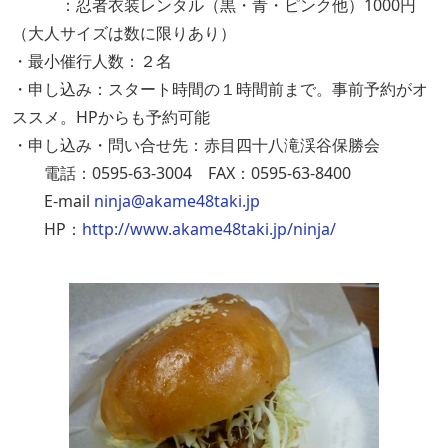
：忍者衣装レンタル（黒・青・ピンク他）1000円
（大人サイズは数に限りあり）
・最小催行人数：２名
・申し込み：スタート時間の１時間前まで。事前予約がオ
ススメ。HPからも予約可能
・申し込み・問い合せ先：赤目四十八滝渓谷保勝会
電話：0595-63-3004 FAX：0595-63-8400
E-mail
ninja@akame48taki.jp
HP：
http://www.akame48taki.jp/ninja/