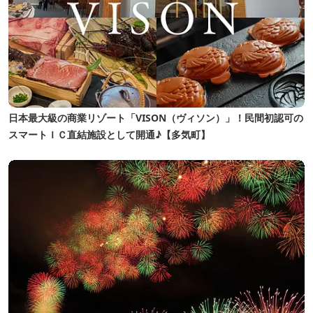
亭」で、伊賀牛や山海の幸を焼いてお召し上がりいただ
く名物の「あみ焼き料理」に下鼓を。 回廊を上り情緒
あふれる露天風呂から望む渓谷の美、三重ブランド「伊
賀牛」をはじめとした、伊賀米コシヒカリ、伊賀の地酒
など、伊賀の旬のお料理をご堪能ください。
日本最大級の商業リゾート「VISON（ヴィソン）」！民間初認可の
スマートＩＣ直結施設として開通♪【多気町】