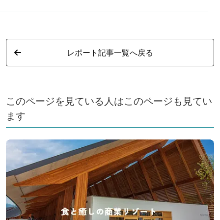
験ができる「忍者の森」へ徒歩５分と観光にも好立地で
す。 地下１０００メートルから湧くアルカリ性単純温
泉はしっとり滑らかな肌触りで美肌効果も期待できま
レポート記事一覧へ戻る
す。地元のスギ材を用いた大浴場は、泡風呂を備えた
「上忍の湯」、打たせ湯を備えた「くのいちの湯」の二
つ。男女日替わりで、両方のお風呂をお楽しみいただけ
ます。 大浴場から露天風呂へと続く回廊を上がるとと
このページを見ている人はこのページも見てい
岩組み造りの「半蔵の湯」、木造りの「かげろうの湯」
ます
があり、四季のうつろいを存分に感じて頂き、山と木々
とひとつになる安らぎの時へといざないます。 ご宿泊
は大きく3つの館があり、渓谷美と中庭を望む新館「こ
もれびの館」、情緒ある「本館」、そしてここでしか味
わえない料理「あみ焼き」をお召し上がりいただける別
館「楓韻の館」をご用意しております。 三重ブランド
「伊賀牛」をはじめとした伊賀の旬を用いた月替わりの
会席料理。堀りこたつの食事処囲炉裏茶屋「ごえもん