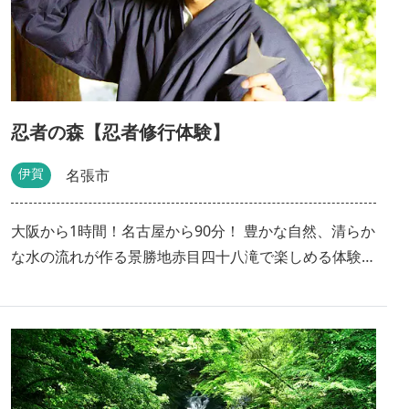
忍者の森【忍者修行体験】
伊賀
名張市
大阪から1時間！名古屋から90分！ 豊かな自然、清らか
な水の流れが作る景勝地赤目四十八滝で楽しめる体験ツ
アー 家族、ペット連れ、グループ、１名様でも参加
OK！ 現代社会にもその知恵が生きる、忍術の奥義を極
めよう！忍者衣装を身にまとい、高い壁を登ったり、バ
ランスを取りながらロープを渡ったり、壁伝いに移動し
たり、本格的な忍者修行アトラクションが楽しめます。