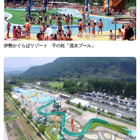
伊勢かぐらばリゾート 千の杜「流水プール」