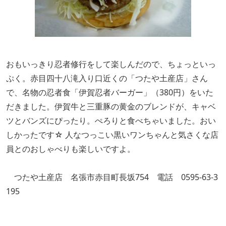
おもいっきり忍者修行をして楽しんだので、ちょっといっ
ぷく。赤目四十八滝入り口近くの「つたや土産店」さん
で、名物の忍者食「伊賀忍者バーガー」（380円）をいた
だきました。伊賀牛と三重豚の黄金のブレンドが、キャベ
ツとバンズにぴったり。ぺろりと食べちゃいました。おい
しかったです☆ 人なつっこい黒いワンちゃんと気さくな店
員とのおしゃべりも楽しいですよ。
つたや土産店 名張市赤目町長坂754 電話 0595-63-3
195