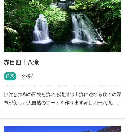
本物手裏剣のリアル体験に加え、眼前に迫る手裏剣をよ
けて身を守るド迫力の最新VRが実現する手裏剣修行、
夏季限定清流を渡る水ぐも修行など大人でも難しい修行
の数々！ 伊賀忍者の祖・百地丹波が修行した赤目の滝
で、伊賀流赤目忍術を体験ができます。大自然の中での
忍者修行体験に参加して、秘伝の書を手に入れよう！ <
忍者修行体験のご予約はコチラから！>
赤目四十八滝
伊賀
名張市
伊賀と大和の国境を流れる滝川の上流に連なる数々の瀑
布が美しい大自然のアートを作り出す赤目四十八滝。室
生赤目青山国定公園の中心に位置し、その長さは約4キ
ロにも及びます。 赤目の神秘的な自然は、平成の名水
百選、日本の滝百選、森林浴の森百選、そして遊歩百選