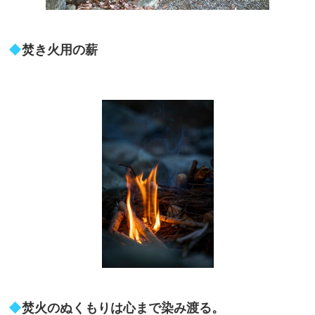
◆
焚き火用の薪
◆
焚火のぬくもりは心まで染み渡る。