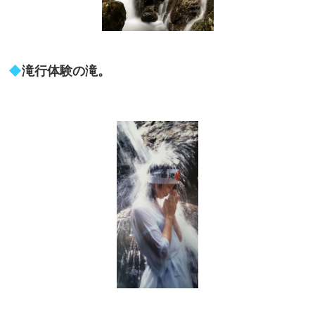
◆
滝行体験の滝。