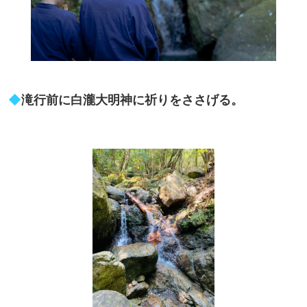
◆
滝行前に白瀧大明神に祈りをささげる。