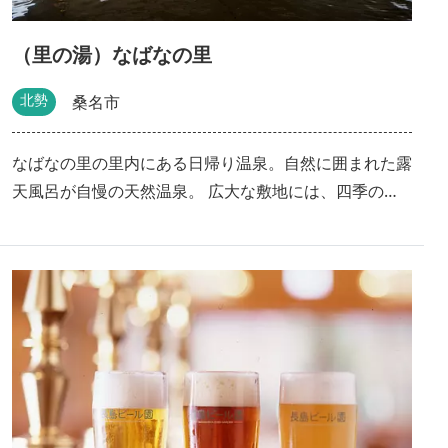
温泉の「里の湯」上質な天然温泉を楽しめる露天風呂が
人気です。 里内には和洋中、7つのレストランがあり景
（里の湯）なばなの里
色と一緒にグルメも楽しめます。なかでも、地ビール醸
造所がある「長島ビール園」では出来立ての地ビールを
北勢
桑名市
楽しむこともできます。 なばなの里の最新情報はこち
ら＞＞（公式ページ）
なばなの里の里内にある日帰り温泉。自然に囲まれた露
天風呂が自慢の天然温泉。 広大な敷地には、四季の
花々が咲き、風呂上りの楽しみもいっぱい！ 露天風
呂、内湯、ジャグジー、打たせ湯、水風呂、サウナなど
お好みにあわせてお楽しみいただけます。 源泉は地下
1,582mより61度で湧く重曹泉（ナトリウム-炭酸水素塩
温泉） 無色透明の穏やかな肌触りで、露天風呂や内湯
など5種の湯船に配湯しています。 四季折々の花々に囲
まれる庭園の中の湯はまた格別です。 「なばなの里」
の散策に疲れた体を癒してください。 ジャグジーや湯
上り処もございますので、のんびりゆったりくつろぐこ