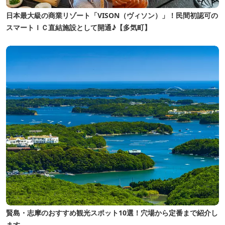
味あれ。 ■「無限亭」■ 学習体験ではシェルアート作
日本最大級の商業リゾート「VISON（ヴィソン）」！民間初認可の
りやパールストラップ作りなどの手作りアート体験を用
スマートＩＣ直結施設として開通♪【多気町】
意しています 。世界で一つだけの作品、記念にいかが
ですか？ ■「釣り体験」■ 制限時間20分（釣れ次第終
了）で伊勢えびやアジなどの釣り体験ができます。（土
日祝・連休・繁忙期等は要予約） 【通年】 ・アジ
（1,200円）：釣ったアジは調理してフライにします
（2匹釣れ次第終了）。揚げたての自分で釣ったアジの
フライは格別ですよ！！！ 【季節限定（10月～4月中
旬）】 ・伊勢えび（2,200円）：、釣った伊勢えびはそ
の場で炭焼きにして食べていただきます。時間内に1匹
も釣れなかった場合は1匹保証します。 ・貝つかみ
（1,000円）：捕った貝はその場で炭焼きにして食べて
いただきます。貝は2個ですが、1個単位で追加が可能
です。 ・わくわく魚釣り（600円）：ヤドカリ・小魚：
賢島・志摩のおすすめ観光スポット10選！穴場から定番まで紹介し
キャッチ&リリースで時間内（10分間）、何回でも
ます