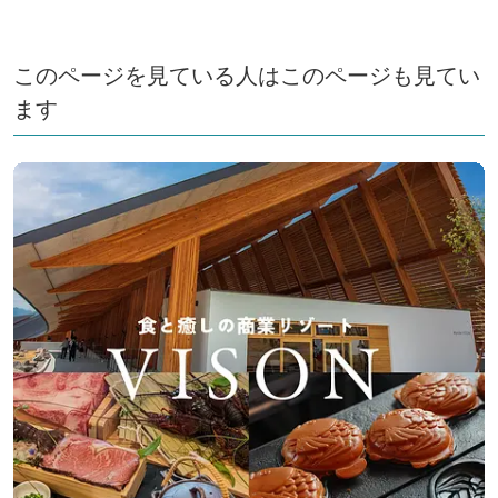
フリー設計。中にはカワハギ、メジナ等の海の生き物が
います。深い磯（水深60cm）には、ドチザメ（大人し
このページを見ている人はこのページも見てい
い小型のサメ）やアカエイなどの少し大きめの魚が泳い
ます
でおり、小学校高学年から大人まで楽しんでいただくこ
とができます。 飽きの来ない面白さに、夏休みには一
日過ごす猛者も？！ ■「ひもの創房」■ 水産加工体験
では魚をさばいて、干物を作ることができます。 干物
は通常、外に干すと虫などがつきますが、こちらには遠
赤外線乾燥機（特許）が設置されているので衛生的にし
かも短時間（１時間程度）で美味しい干物ができます。
できあがった後は真空パックにしてお持ち帰りいただき
ます。 真空パックの出来上がり行程を見ることは可能
ですよ。 ■「ふるさと味番屋」■ 料り体験では志摩地
方に伝わる郷土料理、てこね寿司の調理を体験できま
す。基本は生のカツオを使用しますが、苦手は方には火
を通してご提供します。自分で作ったてこね寿司をご賞