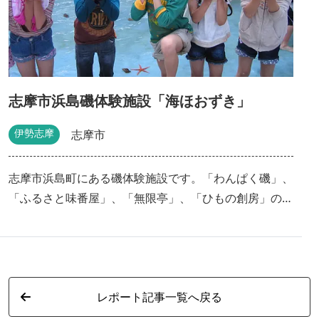
志摩市浜島磯体験施設「海ほおずき」
伊勢志摩
志摩市
志摩市浜島町にある磯体験施設です。「わんぱく磯」、
「ふるさと味番屋」、「無限亭」、「ひもの創房」の４
つの体験施設からなり、１００名程度まで収容可能です
ので小学校、中学生の修学旅行、遠足にも最適です。
■「わんぱく磯」■ 浅磯体験施設には潮の満ち引きが
あり、潮溜まりのある本物の海に近い状態の磯辺が広が
レポート記事一覧へ戻る
っています。 素手で魚と触れ合える浅い磯（水深
40cm）は小さなお子様、車椅子の方でも遊べるバリア