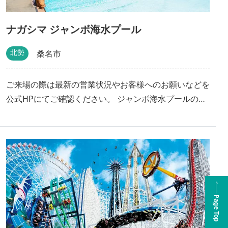
ナガシマ ジャンボ海水プール
北勢
桑名市
ご来場の際は最新の営業状況やお客様へのお願いなどを
公式HPにてご確認ください。 ジャンボ海水プールの最
新情報はこちら＞＞（公式ページ） 総面積75,000㎡の
広大な敷地には、キッズから大人まで夏を満喫できるプ
ールやウォータースライダーの豪華ラインナップが勢揃
い！ 日本で唯一の「超激流プール」が超人気です！
（2018年登場） 岩々が連なる峡谷が出現！専用の浮き
輪を着用しラフティング体験！ 超ハイスピード流水プ
ールをお楽しみに。 日本一！世界最大級の超大型複合
Page Top
ウォーターアトラクションＪＡＰＡＡＡＡＮ！約3,300
㎡の広大なエリアに、キッズ＆ファミリー向けの水遊び