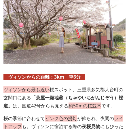
ヴィソンからの距離：3km 車6分
ヴィソンから最も近い
桜スポット、三重県多気郡大台町の
玄関口にある
「茶屋一願地蔵（ちゃやいちがんじぞう）桜
道」
は、国道42号からも見える
約50ｍの桜並木
です。
桜の季節に合わせて
ピンク色の提灯
が飾られ、夜間の
ライ
トアップ
も。ヴィソンに宿泊する際の
夜桜見物
にもぴった