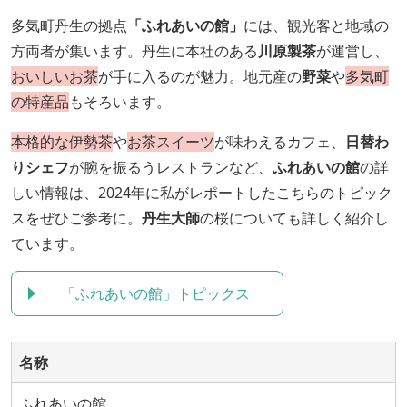
多気町丹生の拠点
「ふれあいの館」
には、観光客と地域の
方両者が集います。丹生に本社のある
川原製茶
が運営し、
おいしいお茶
が手に入るのが魅力。地元産の
野菜
や
多気町
の特産品
もそろいます。
本格的な伊勢茶
や
お茶スイーツ
が味わえるカフェ、
日替わ
りシェフ
が腕を振るうレストランなど、
ふれあいの館
の詳
しい情報は、2024年に私がレポートしたこちらのトピック
スをぜひご参考に。
丹生大師
の桜についても詳しく紹介し
ています。
「ふれあいの館」トピックス
名称
ふれあいの館