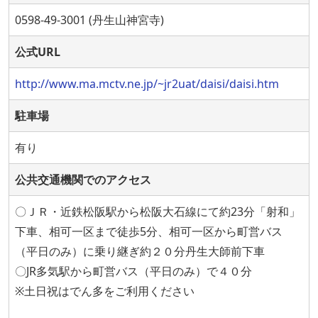
0598-49-3001 (丹生山神宮寺)
公式URL
http://www.ma.mctv.ne.jp/~jr2uat/daisi/daisi.htm
駐車場
有り
公共交通機関でのアクセス
〇ＪＲ・近鉄松阪駅から松阪大石線にて約23分「射和」
下車、相可一区まで徒歩5分、相可一区から町営バス
（平日のみ）に乗り継ぎ約２０分丹生大師前下車
〇JR多気駅から町営バス（平日のみ）で４０分
※土日祝はでん多をご利用ください