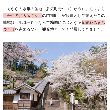
古くからの
水銀
の産地、多気町丹生（にゅう）。近世より
「丹生のお大師さん」
の門前町、宿場町として栄えたこの
地域は、地域一丸となって
梅雨
に見頃となる
紫陽花のまち
づくり
を進めるなど、
観光地
としても発展してきました。