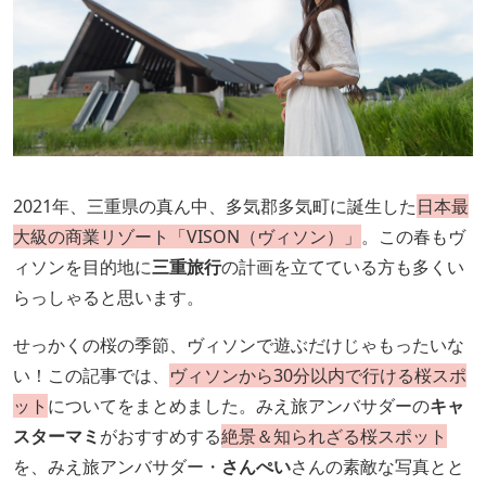
2021年、三重県の真ん中、多気郡多気町に誕生した
日本最
大級の商業リゾート「VISON（ヴィソン）」
。この春もヴ
ィソンを目的地に
三重旅行
の計画を立てている方も多くい
らっしゃると思います。
せっかくの桜の季節、ヴィソンで遊ぶだけじゃもったいな
い！この記事では、
ヴィソンから30分以内で行ける桜スポ
ット
についてをまとめました。みえ旅アンバサダーの
キャ
スターマミ
がおすすめする
絶景＆知られざる桜スポット
を、みえ旅アンバサダー・
さんぺい
さんの素敵な写真とと