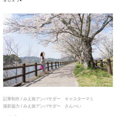
記事制作 / みえ旅アンバサダー
キャスターマミ
撮影協力 / みえ旅アンバサダー
さんぺい