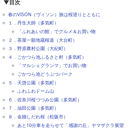
▼目次
春のVISON（ヴィソン）旅は桜巡りとともに
１．丹生大師（多気町）
「ふれあいの館」でグルメ＆お買い物
２．茶屋一願地蔵桜道（大台町）
３．野原農村公園（大紀町）
４．ごかつら池ふるさと村（多気町）
「マルシェグランマ」でお買い物
ごかつら池どうぶつパーク
５．天啓公園（多気町）
ふわふわドーム山
６．佐奈川桜づつみ公園（多気町）
７．油田公園（多気町）
８．金婚しだれ桜（松阪市）
あと10分車を走らせて「感謝の丘」ヤマザクラ展望