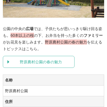
公園の中央の
広場
では、子供たちが思いっきり駆け回る姿
も。
60本以上の桜
の下、お弁当を持った多くの
ファミリー
がお花見を楽しみます。
野原農村公園の春の魅力
を伝える
トピックスはこちら。
野原農村公園の春の魅力
名称
野原農村公園
住所