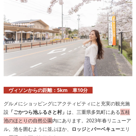
ヴィソンからの距離：5km 車10分
グルメにショッピングにアクティビティにと充実の観光施
設
「ごかつら池ふるさと村」
は、三重県多気町にある
五桂
池のほとりの自然公園
内にあります。2023年春リニューア
ル。池を囲むように並ぶほか、
ロッジ
と
バーベキュー
エリ