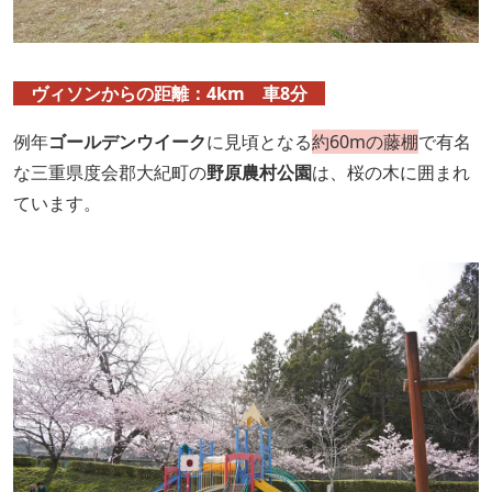
ヴィソンからの距離：4km 車8分
例年
ゴールデンウイーク
に見頃となる
約60mの藤棚
で有名
な三重県度会郡大紀町の
野原農村公園
は、桜の木に囲まれ
ています。