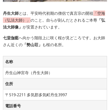
丹生大師
とは、平安時代初期の僧侶で真言宗の開祖
「空海
（弘法大師）」
のこと。自らが刻んだとされるご本尊
「弘
法大師像」
が安置されています。
七堂伽藍
へ向かう階段上に咲く桜が見どころです。お大師
さん近くの
「勢山荘」
も桜の名所。
名称
丹生山神宮寺（丹生大師）
住所
〒519-2211 多気郡多気町丹生3997
電話番号