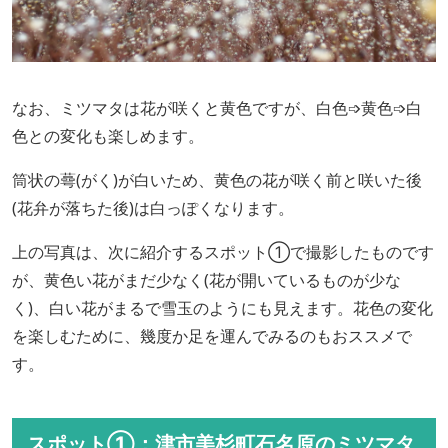
なお、ミツマタは花が咲くと黄色ですが、白色➩黄色➩白
色との変化も楽しめます。
筒状の蕚(がく)が白いため、黄色の花が咲く前と咲いた後
(花弁が落ちた後)は白っぽくなります。
上の写真は、次に紹介するスポット①で撮影したものです
が、黄色い花がまだ少なく(花が開いているものが少な
く)、白い花がまるで雪玉のようにも見えます。花色の変化
を楽しむために、幾度か足を運んでみるのもおススメで
す。
スポット①：津市美杉町石名原のミツマタ