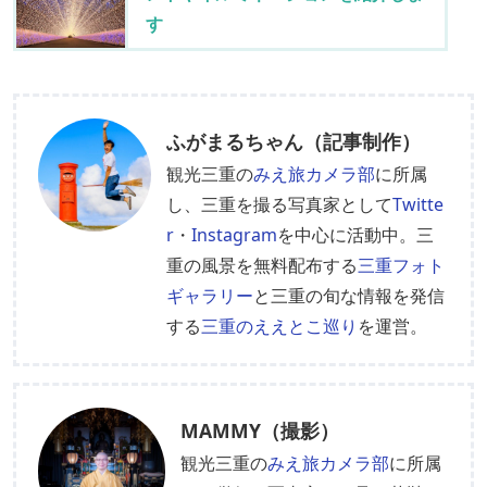
す
ふがまるちゃん（記事制作）
観光三重の
みえ旅カメラ部
に所属
し、三重を撮る写真家として
Twitte
r
・
Instagram
を中心に活動中。三
重の風景を無料配布する
三重フォト
ギャラリー
と三重の旬な情報を発信
する
三重のええとこ巡り
を運営。
MAMMY（撮影）
観光三重の
みえ旅カメラ部
に所属