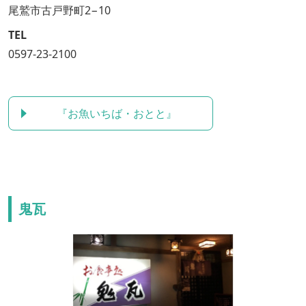
尾鷲市古戸野町2−10
TEL
0597-23-2100
『お魚いちば・おとと』
鬼瓦