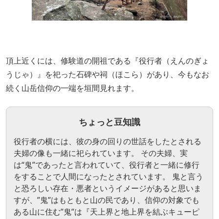
頂上近くには、修験道の開祖である『役行者（えんのぎょ
うじゃ）』を祀った石碑や祠（ほこら）があり、今もなお
続く山岳信仰の一端を垣間見れます。
ちょっと豆知識
役行者の横には、彼の身の回りの世話をしたとされる
夫婦の像も一緒に祀られています。 その夫婦、実
は“鬼”であったと言われていて、役行者と一緒に修行
をすることで人間になったとされています。 鬼と言う
と恐ろしい存在・悪者というイメージがあると思いま
すが、”鬼”はもともと山の民であり、信仰の対象でも
ある山に住む”鬼”は『天上界と地上界を結ぶキューピ