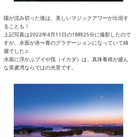
陽が沈み切った後は、美しいマジックアワーが出現す
ることも！
上記写真は2022年4月11日の18時25分に撮影したので
すが、水面が赤〜青のグラデーションになっていて綺
麗でした♫
水面に浮かぶブイや筏（イカダ）は、真珠養殖が盛ん
な英虞湾ならではの光景です。