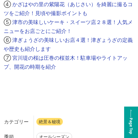
④
かざはやの里の紫陽花（あじさい）を綺麗に撮るコ
ツをご紹介！見頃や撮影ポイントも
⑤
津市の美味しいケーキ・スイーツ店２８選！人気メ
ニューをお店ごとにご紹介！
⑥
津ぎょうざの美味しいお店４選！津ぎょうざの定義
や歴史も紹介します
⑦
宮川堤の桜は圧巻の桜並木！駐車場やライトアッ
プ、開花の時期を紹介
Page Top
カテゴリー
絶景＆秘境
季節
オールシーズン