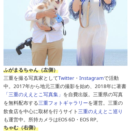
ふがまるちゃん（左側）
三重を撮る写真家として
Twitter
・
Instagram
で活動
中。2017年から地元三重の撮影を始め、2018年に著書
「三重のええとこ写真集」
を自費出版。三重県の写真
を無料配布する
三重フォトギャラリー
を運営。三重の
飲食店を中心に取材を行うサイト
三重のええとこ巡り
も運営中。所持カメラはEOS 6D・EOS RP。
ちゃむ（右側）