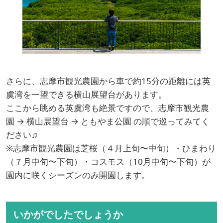
さらに、志摩市観光農園から車で約15分の距離には英
虞湾を一望できる横山展望台があります。
ここから眺める英虞湾も絶景ですので、志摩市観光農
園 → 横山展望台 → ともやま公園 の順で巡ってみてく
ださい♫
※志摩市観光農園は芝桜（４月上旬〜中旬）・ひまわり
（７月中旬〜下旬）・コスモス（10月中旬〜下旬）が
園内に咲くシーズンのみ開園します。
いかがでしたでしょうか