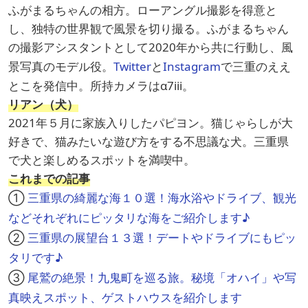
ふがまるちゃんの相方。ローアングル撮影を得意と
し、独特の世界観で風景を切り撮る。ふがまるちゃん
の撮影アシスタントとして2020年から共に行動し、風
景写真のモデル役。
Twitter
と
Instagram
で三重のええ
とこを発信中。所持カメラはα7iii。
リアン（犬）
2021年５月に家族入りしたパピヨン。猫じゃらしが大
好きで、猫みたいな遊び方をする不思議な犬。三重県
で犬と楽しめるスポットを満喫中。
これまでの記事
①
三重県の綺麗な海１０選！海水浴やドライブ、観光
などそれぞれにピッタリな海をご紹介します♪
②
三重県の展望台１３選！デートやドライブにもピッ
タリです♪
③
尾鷲の絶景！九鬼町を巡る旅。秘境「オハイ」や写
真映えスポット、ゲストハウスを紹介します