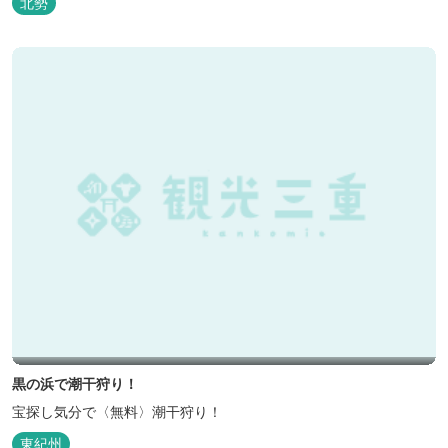
北勢
黒の浜で潮干狩り！
宝探し気分で〈無料〉潮干狩り！
東紀州