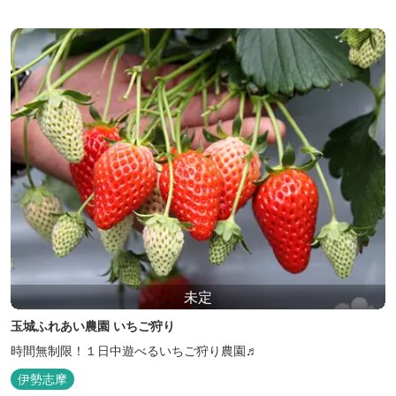
未定
玉城ふれあい農園 いちご狩り
時間無制限！１日中遊べるいちご狩り農園♬
伊勢志摩