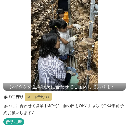
シイタケの生育状況に合わせてご案内しておりますの
で、上記開催期間以外でも事前確認いただければ、体験
きのこ狩り
ネット予約OK
可能ですのでお気軽にご連絡ください。
きのこに合わせて営業中♪(^^)/ 雨の日もOK♪手ぶらでOK♪事前予
約お願いします♪
伊勢志摩