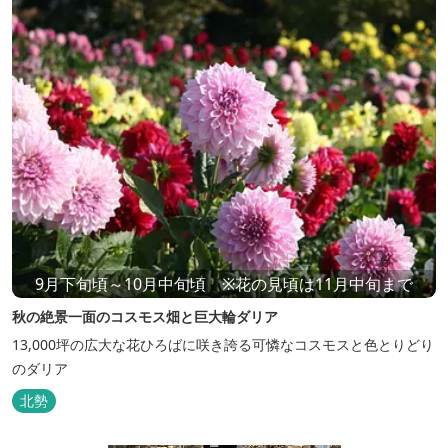
9月下旬頃～10月中旬頃 ※花の見頃は11月中旬まで
秋の絶景一面のコスモス畑と巨大輪ダリア
13,000坪の広大な花ひろばに咲き誇る可憐なコスモスと色とりどり
のダリア
北勢