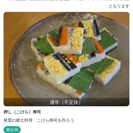
となります
通年（不定休）
押し（こけら）寿司
尾鷲の郷土料理 こけら寿司を作ろう
東紀州