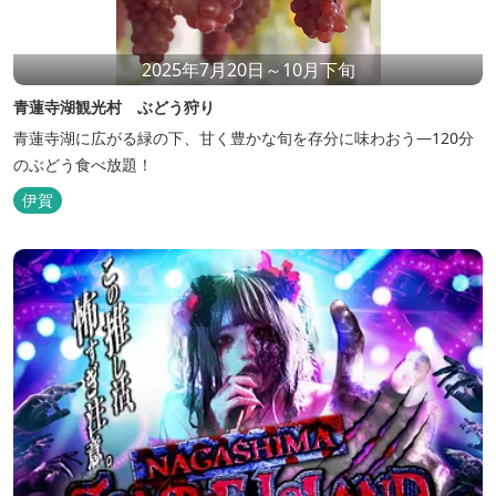
2025年7月20日～10月下旬
青蓮寺湖観光村 ぶどう狩り
青蓮寺湖に広がる緑の下、甘く豊かな旬を存分に味わおう—120分
のぶどう食べ放題！
伊賀