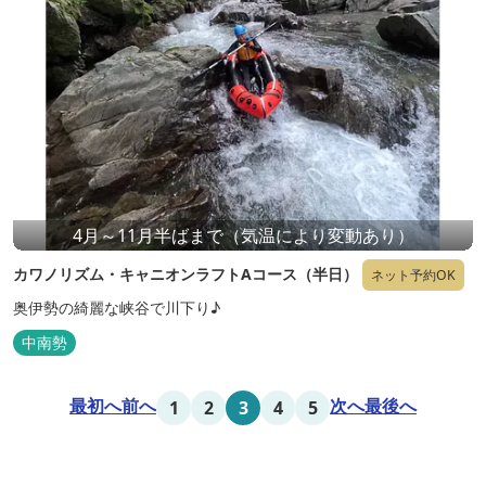
4月～11月半ばまで（気温により変動あり）
カワノリズム・キャニオンラフトAコース（半日）
ネット予約OK
奥伊勢の綺麗な峡谷で川下り♪
中南勢
最初へ
前へ
次へ
最後へ
1
2
3
4
5