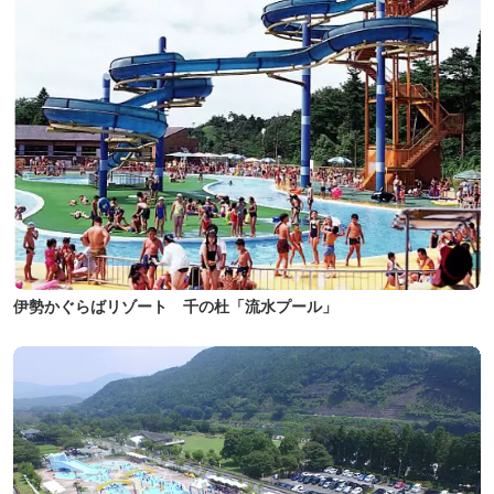
伊勢かぐらばリゾート 千の杜「流水プール」