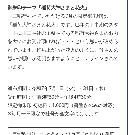
御朱印テーマ『稲荷大神さまと花火』
玉三稲荷神社でいただける7月の限定御朱印は、
「稲荷大神さまと花火」です。巳年の下半期のスタ
ートに玉三神社の主祭神である稲荷大神さまのお力
を大いにお受け頂ければ・・・という思いが込めら
れています。打ち上がった花火のように、皆さんの
思いや願いが花開きますようにと、デザインされて
います。
頒布期間：令和7年7月1日（火）～31日（木）
受付時間：午前8時30分～午後4時30分
限定御朱印 初穂料：1,000円（書置きのみの対応）
※毎月一日限定で社号が金文字になります
三重県の蛇にまつわるスポット玉三（たまみつ）稲荷