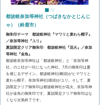
都波岐奈加等神社（つばきなかとじんじ
ゃ）（鈴鹿市）
御朱印テーマ 都波岐神社『マワリと麦わら帽子』
／奈加等神社『ユリ』
夏詣限定クリア御朱印 都波岐神社『花火』／奈加
等神社『金魚』
都波岐奈加等神社は「都波岐神社」と「奈加等神
社」のニ社が一社になった神社。7月の御朱印は夏
を感じるデザイン。都波岐神社(雌頭)がヒマワリと
麦わら帽子、奈加等神社(雄頭)がユリ。そして、夏
詣限定クリア御朱印は都波岐神社が花火、奈加等神
社が金魚の御朱印です。夏詣限定クリア御朱印はな
くなり次第終了です。