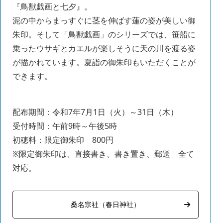
『鳥獣戯画と七夕』。
泥の中からまっすぐに茎を伸ばす蓮の姿が美しい御
朱印。そして「鳥獣戯画」のシリーズでは、笹船に
乗ったウサギとカエルが楽しそうに天の川を渡る姿
が描かれています。夏詣の御朱印もいただくことが
できます。
配布期間：令和7年7月1日（火）～31日（木）
受付時間：午前9時～午後5時
初穂料：限定御朱印 800円
※限定御朱印は、直接書き、書き置き、郵送 全て
対応。
桑名宗社（春日神社）