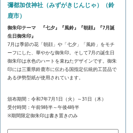
彌都加伎神社（みずがきじんじゃ）（鈴
鹿市）
御朱印テーマ
『七夕』『風鈴』『朝顔』『7月誕
生日御朱印』
7月は季節の花「朝顔」や「七夕」「風鈴」をモチ
ーフにした、華やかな御朱印。そして7
月の誕生日
御朱印は水
色の
ハートを束ねたデザインです。御朱
印には三重県鈴鹿市に伝わる国指定伝統的工芸品で
ある伊勢型紙が使用されています。
頒布期間：令和7年7月1日（火）～31日（木）
受付時間：午前9時半～午後4時半
※期間限定御朱印は書き置きのみ