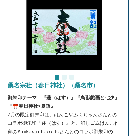
桑名宗社（春日神社）（桑名市）
御朱印テーマ 『蓮（はす）』『鳥獣戯画と七夕』
『
⛩️春日神社×夏詣
』
7月の限定御朱印は、はんこやふくちゃんさんとの
コラボ御朱印『蓮（はす）』と、消しゴムはんこ作
家の#mikax_mfg.co.ltdさんとのコラボ御朱印の