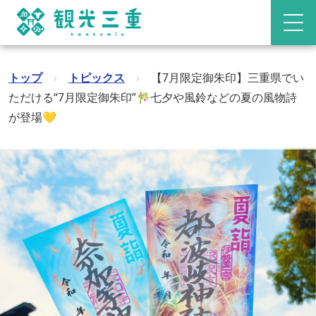
トップ
›
トピックス
›
【7月限定御朱印】三重県でい
ただける“7月限定御朱印”🎋七夕や風鈴などの夏の風物詩
が登場💛