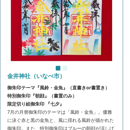
金井神社（いなべ市）
御朱印テーマ
『風鈴・金魚
』
（直書きor書置き）
特別御朱印『朝顔』（書置のみ）
限定切り絵御朱印 『七夕』
7月の月替御朱印のテーマは「風鈴・金魚」。優雅
に泳ぐ赤と黒の金魚と、風に揺れる風鈴が描かれた
御朱印。また、特別御朱印はブルーの朝顔が涼しげ