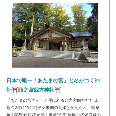
日本で唯一「あたまの宮」と名がつく神
社⛩頭之宮四方神社⛩
「あたまの宮さん」と呼ばれる頭之宮四方神社は、
建久2年(1191年)平安末期の創建と伝えられ、御祭
神の第50代桓武天皇の後裔(子孫)唐橋中将光盛卿の