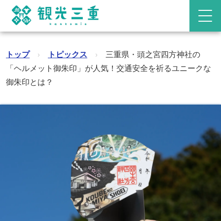
トップ
›
トピックス
›
三重県・頭之宮四方神社の
「ヘルメット御朱印」が人気！交通安全を祈るユニークな
御朱印とは？