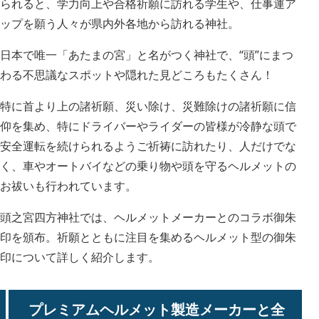
られると、学力向上や合格祈願に訪れる学生や、仕事運ア
ップを願う人々が県内外各地から訪れる神社。
日本で唯一「あたまの宮」と名がつく神社で、“頭”にまつ
わる不思議なスポットや隠れた見どころもたくさん！
特に首より上の諸祈願、災い除け、災難除けの諸祈願に信
仰を集め、特にドライバーやライダーの皆様が冷静な頭で
安全運転を続けられるようご祈祷に訪れたり、人だけでな
く、車やオートバイなどの乗り物や頭を守るヘルメットの
お祓いも行われています。
頭之宮四方神社では、ヘルメットメーカーとのコラボ御朱
印を頒布。祈願とともに注目を集めるヘルメット型の御朱
印について詳しく紹介します。
プレミアムヘルメット製造メーカーと全