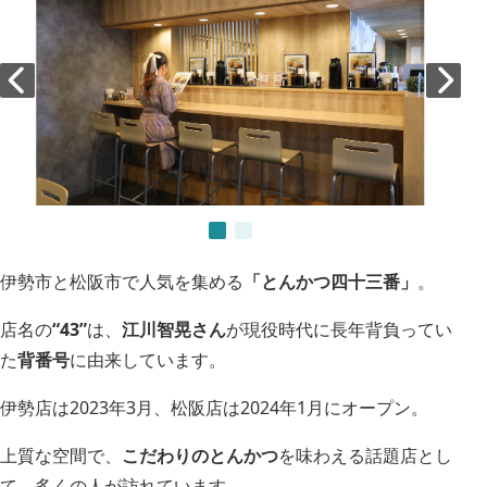
伊勢市と松阪市で人気を集める
「とんかつ四十三番」
。
店名の
“43”
は、
江川智晃さん
が現役時代に長年背負ってい
た
背番号
に由来しています。
伊勢店は2023年3月、松阪店は2024年1月にオープン。
上質な空間で、
こだわりのとんかつ
を味わえる話題店とし
て、多くの人が訪れています。