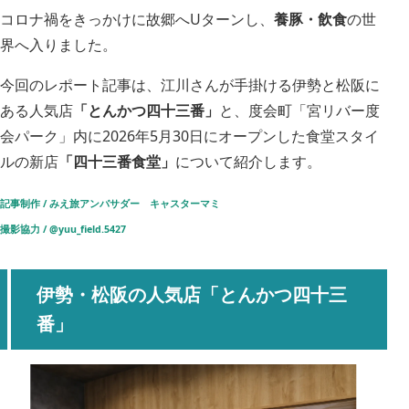
コロナ禍をきっかけに故郷へUターンし、
養豚・飲食
の世
界へ入りました。
今回のレポート記事は、江川さんが手掛ける伊勢と松阪に
ある人気店
「とんかつ四十三番」
と、度会町「宮リバー度
会パーク」内に2026年5月30日にオープンした食堂スタイ
ルの新店
「四十三番食堂」
について紹介します。
記事制作 / みえ旅アンバサダー
キャスターマミ
撮影協力 / @
yuu_field.5427
伊勢・松阪の人気店「とんかつ四十三
番」