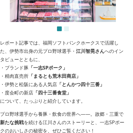
レポート記事では、福岡ソフトバンクホークスで活躍し
た、伊勢市出身の元プロ野球選手・
江川智晃さん
へのイン
タビューとともに、
・ブランド豚
「一志SPポーク」
・精肉直売所
「まるとも荒木田商店」
・伊勢と松阪にある人気店
「とんかつ四十三番」
・度会町の新店
「四十三番食堂」
について、たっぷりと紹介しています。
プロ野球選手から養豚・飲食の世界へ――。故郷・三重で
新たな挑戦
を続ける江川さんのストーリーと、一志SPポー
クのおいしさの秘密を、ぜひご覧ください！