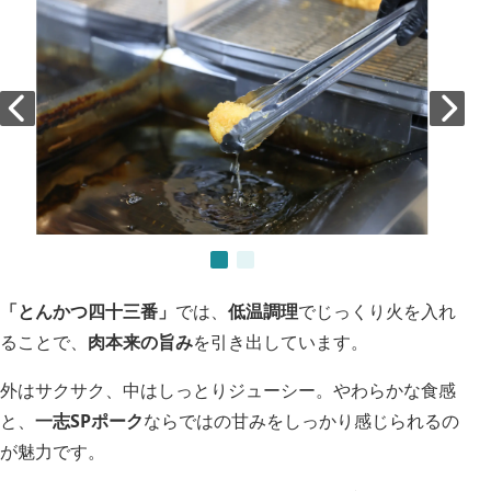
「とんかつ四十三番」
では、
低温調理
でじっくり火を入れ
ることで、
肉本来の旨み
を引き出しています。
外はサクサク、中はしっとりジューシー。やわらかな食感
と、
一志SPポーク
ならではの甘みをしっかり感じられるの
が魅力です。