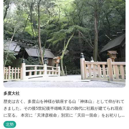
多度大社
歴史は古く、多度山を神様が鎮座する山「神体山」として仰がれて
きました。その後5世紀後半雄略天皇の御代に社殿が建てられ現在
に至る。 本宮に「天津彦根命」別宮に「天目一箇命」をお祀りして
おり、伊勢の神宮のご祭神である「天照大御神」の御子神、孫神に
北勢
あたることから、北伊勢大神宮ともよばれ、「お伊勢参らばお多度