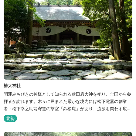
椿大神社
開運みちびきの神様として知られる猿田彦大神を祀り、全国から参
拝者が訪れます。木々に囲まれた厳かな境内には松下電器の創業
者・松下幸之助翁寄進の茶室「鈴松庵」があり、流派を問わず広く
一般にも開放しています。 トピックス記事はこちら👇2026年開運
北勢
祈願...