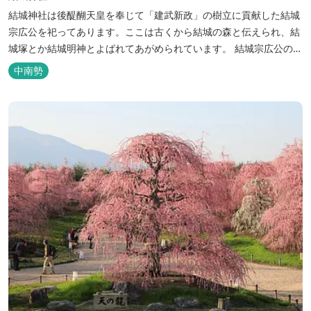
結城神社は後醍醐天皇を奉じて「建武新政」の樹立に貢献した結城
宗広公を祀ってあります。ここは古くから結城の森と伝えられ、結
城塚とか結城明神とよばれてあがめられています。 結城宗広公の立
派な墓碑があり、300本の華麗なしだれ梅でも有名です。 開花状況
中南勢
等の情報はこちら（観光三重イベント情報）
https://www.kankomie.or.jp/event/5794.html <...