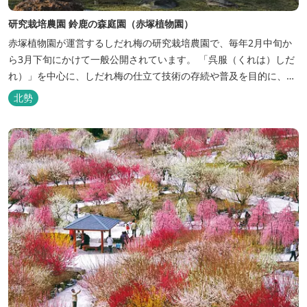
研究栽培農園 鈴鹿の森庭園（赤塚植物園）
赤塚植物園が運営するしだれ梅の研究栽培農園で、毎年2月中旬か
ら3月下旬にかけて一般公開されています。 「呉服（くれは）しだ
れ）」を中心に、しだれ梅の仕立て技術の存続や普及を目的に、長
年にわたって日本各地から約200本の梅の名木が集められていま
北勢
す。 樹齢推定100年以上の日本最古と思われる呉服しだれ「天の
龍」など見事な梅の名木は見応えがあります。また園内では呉服し
だれのほか、八重寒...