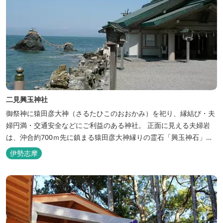
二見興玉神社
御祭神に猿田彦大神（さるたひこのおおかみ）を祀り、縁結び・夫
婦円満・交通安全などにご利益のある神社。 正面に見える夫婦岩
は、沖合約700ｍ先に鎮まる猿田彦大神縁りの霊石「興玉神石」
と、日の大神を遙拝するための鳥居とみなされています。古くより
伊勢志摩
神宮参拝の前に二見浦の海水で心身を清める禊をする「浜参宮」と
いう習わしがあり、現在でもまず神社に参拝し、お祓いを受けてか
ら神宮へ向かう参拝者も多いで...