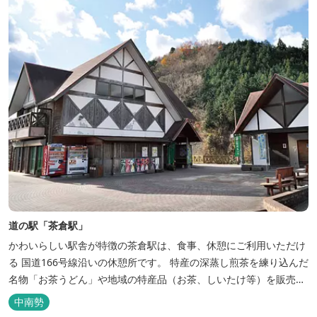
道の駅「茶倉駅」
かわいらしい駅舎が特徴の茶倉駅は、食事、休憩にご利用いただけ
る 国道166号線沿いの休憩所です。 特産の深蒸し煎茶を練り込んだ
名物「お茶うどん」や地域の特産品（お茶、しいたけ等）を販売。
吊り橋をわたれば宿泊施設のエバーグレイズ香肌峡まですぐ。 【イ
中南勢
チオシ名物】 ・味噌カツ丼…地元産の甘味噌を使ったボリュームた