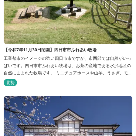
【令和7年11月30日閉園】四日市市ふれあい牧場
工業都市のイメージの強い四日市市ですが、市西部では自然がいっ
ぱいです。四日市市ふれあい牧場は、お茶の産地である水沢地区の
自然に囲まれた牧場です。 ミニチュアホースや山羊、うさぎ、モル
モットなどの小動物とふれあうことが出来ます。管理棟には売店を
北勢
併設しており、ソフトクリームやカフェオレが販売されています。