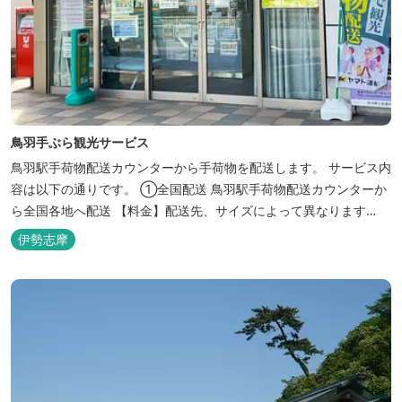
鳥羽手ぶら観光サービス
鳥羽駅手荷物配送カウンターから手荷物を配送します。 サービス内
容は以下の通りです。 ①全国配送 鳥羽駅手荷物配送カウンターか
ら全国各地へ配送 【料金】配送先、サイズによって異なります
【締切時間】15：30まで ※15：30以降は翌日発送になります ②
伊勢志摩
ホテル配送 鳥羽・伊勢・志摩の宿泊施設 (一部離島除く） 【料金】
一律1,150円／1個 【締切時間】12：00（伊...