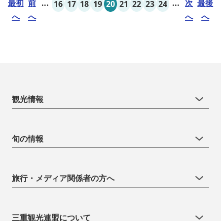
最初
前
...
...
次
最後
16
17
18
19
20
21
22
23
24
へ
へ
へ
へ
観光情報
旬の情報
旅行・メディア関係者の方へ
三重観光連盟について