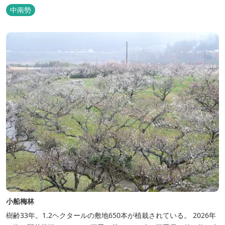
だけます。 400軒以上の地元農家さんたちから届く新鮮な野菜や果
中南勢
物、地元の特産品やお土産などが売場に並ぶほか、地域食材を使っ
た店内自家製の和菓子やとうふ、惣菜も人気。 あさつみ食堂では、
定食やう...
小船梅林
樹齢33年。1.2ヘクタールの敷地650本が植栽されている。 2026年