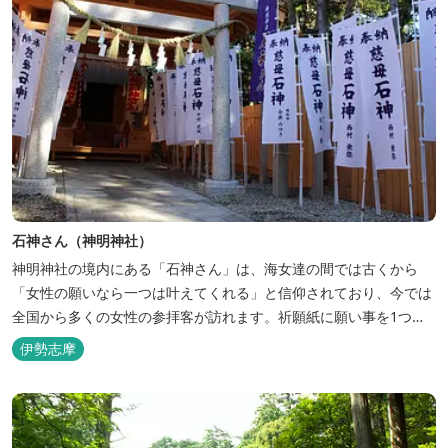
石神さん（神明神社）
神明神社の境内にある「石神さん」は、海女達の間では古くから
「女性の願いなら一つは叶えてくれる」と信仰されており、今では
全国から多くの女性の参拝客が訪れます。祈願紙に願い事を1つだ
け書き、石神さんの前にある願い箱にそっと入れてお祈りを。 星と
伊勢志摩
格子のマークが刺繍で綴られた、一風変わった魔よけのお守りも人
気。星は一筆書きできることから「海女が海に潜っても元の場所へ
戻れる」、格子は「魔物の入る隙が...