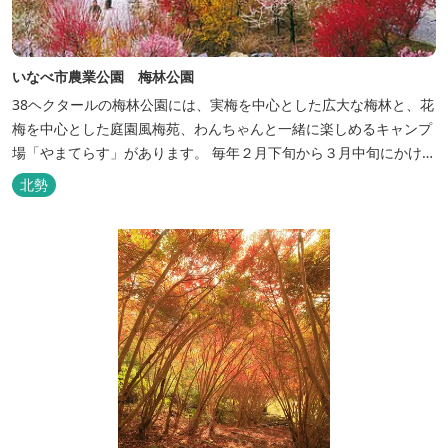
いなべ市農業公園 梅林公園
38ヘクタールの梅林公園には、実梅を中心とした広大な梅林と、花
梅を中心とした庭園風梅苑、わんちゃんと一緒に楽しめるキャンプ
場「やまてらす」があります。 毎年２月下旬から３月中旬にかけて
開催される「梅まつり」には多くの観光客が訪れます。 見晴台から
北勢
見下ろす濃淡様々なピンク色の梅の花はまさに絶景です。 【詳しい
取材レポートはこちら】 👉