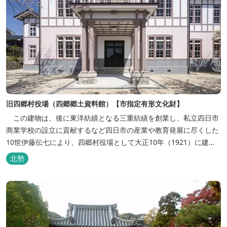
旧四郷村役場（四郷郷土資料館）【市指定有形文化財】
この建物は、後に東洋紡績となる三重紡績を創業し、私立四日市
商業学校の設立に貢献するなど四日市の産業や教育発展に尽くした
10世伊藤伝七により、四郷村役場として大正10年（1921）に建設
され、村に寄付されました。昭和18年（1943）、四日市市に統合
北勢
されて四日市市役所四郷出張所となり、昭和57年（1982）に文化
財指定を受けた後、四郷郷土資料館として活用されてきました。令
和3年度から令和4年...