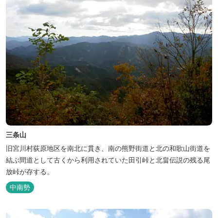
三条山
旧宮川村荻原地区を南北に貫き、南の熊野街道と北の和歌山街道を
結ぶ間道として古くから利用されていた田引峠と北畠伝説の残る尾
放峠が存する。
中南勢