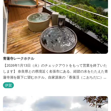
青蓮寺レークホテル
【2026年1月13日（火）のチェックアウトをもって営業を終了いた
します】 奈良県との県境近く名張市にある、紺碧の水をたたえた青
蓮寺湖を眼下に望むホテル。自家源泉の「香落渓（こおちだに）温
泉」は天然アルカリ泉。露天風呂から眺める湖は、遮るものがな
伊賀
く、絶景と評判です。