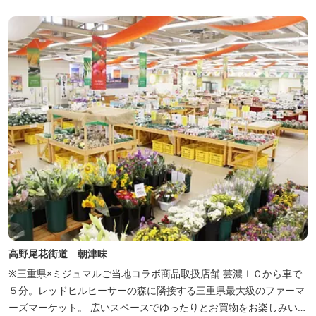
っぷりの丼ぶり。 松阪の観光情報は、松阪観光インフォメ...
高野尾花街道 朝津味
※三重県×ミジュマルご当地コラボ商品取扱店舗 芸濃ＩＣから車で
５分。レッドヒルヒーサーの森に隣接する三重県最大級のファーマ
ーズマーケット。 広いスペースでゆったりとお買物をお楽しみいた