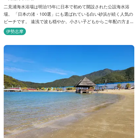
二見浦海水浴場は明治15年に日本で初めて開設された公設海水浴
場。 「日本の渚・100選」にも選ばれている白い砂浜が続く人気の
ビーチです。 遠浅で波も穏やか。小さい子どもからご年配の方ま
で、多くの人で賑わいます。 三重県おすすめ海水浴場ビーチ特集は
伊勢志摩
こちら🏖