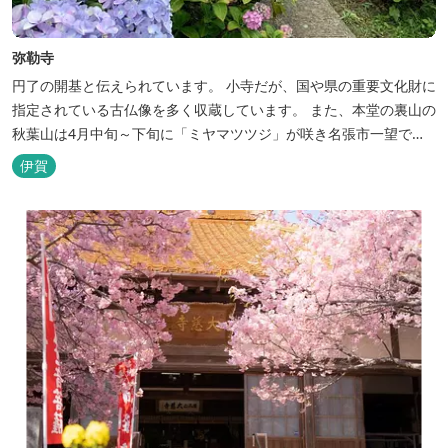
弥勒寺
円了の開基と伝えられています。 小寺だが、国や県の重要文化財に
指定されている古仏像を多く収蔵しています。 また、本堂の裏山の
秋葉山は4月中旬～下旬に「ミヤマツツジ」が咲き名張市一望でき
る名所でもあります。 6月中旬～7月中旬には「アジサイ」が見事
伊賀
です。国宝の目前で写経、並びにツーショット撮影ができ、御朱印
もいただくことができます。 ※拝観志納金500円、御朱印300円 創
建年代：平...