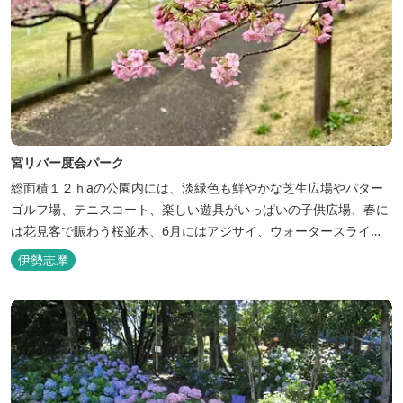
宮リバー度会パーク
総面積１２ｈaの公園内には、淡緑色も鮮やかな芝生広場やパター
ゴルフ場、テニスコート、楽しい遊具がいっぱいの子供広場、春に
は花見客で賑わう桜並木、6月にはアジサイ、ウォータースライダ
ーなどを備えた『遊水プール・鏡』などがあります。 豊かな自然の
伊勢志摩
中の心身のリフレッシュゾーンとしてご利用ください。 2026年の
あじさいの開花状況はこちら