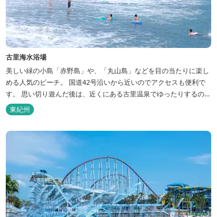
古里海水浴場
美しい緑の小島「赤野島」や、「丸山島」などを目の当たりに楽し
める人気のビーチ。 国道42号沿いから近いのでアクセスも便利で
す。 思い切り遊んだ後は、近くにある古里温泉でゆったりするのも
オススメ！ 海水浴場について 【トイレ】 １ヶ所 無料 【シャワ
東紀州
ー】 １ヶ所 無料 (温水ではない) 【駐車場】 約25台 無料
海開きの日には、安全祈願祭や宝探しなどの海...