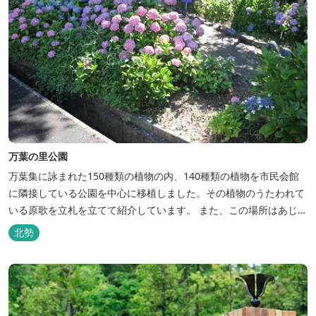
万葉の里公園
万葉集に詠まれた150種類の植物の内、140種類の植物を市民会館
に隣接している公園を中心に移植しました。その植物のうたわれて
いる原歌を立札を立てて紹介しています。 また、この場所はあじさ
いの名所としても有名で、6月中旬には、5000株のあじさいが咲き
北勢
誇ります。 2026年のあじさいの開花状況はこちら