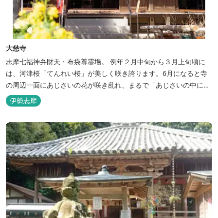
大慈寺
志摩七福神弁財天・布袋尊霊場。 例年２月中旬から３月上旬頃に
は、河津桜「てんれい桜」が美しく咲き誇ります。6月になると寺
の周辺一面にあじさいの花が咲き乱れ、まるで「あじさいの中に
寺」があるかのように見えることから、誰言うとなく「あじさい
伊勢志摩
寺」と呼ばれている。 この寺の本当の名は「法雨山大慈寺」と呼
び、臨済宗妙心寺派の寺です。 守り本尊は十一面観世音菩薩で、宝
物は絵画「涅槃図」ですが一般公...