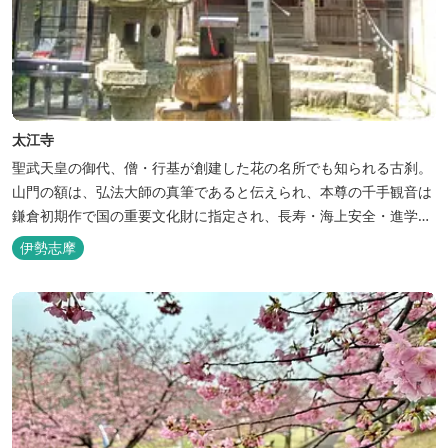
太江寺
聖武天皇の御代、僧・行基が創建した花の名所でも知られる古刹。
山門の額は、弘法大師の真筆であると伝えられ、本尊の千手観音は
鎌倉初期作で国の重要文化財に指定され、長寿・海上安全・進学な
どに霊験あらたかとされています。 あじさいや藤の名所であり、宿
伊勢志摩
坊ホステルも併設している。 創建年代：奈良 ※所蔵文化財はご覧
になれない場合もありますので、おでかけ前に各問い合わせ先にご
確認ください。 ...