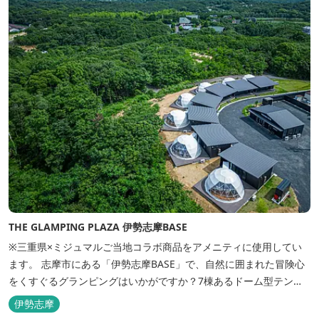
THE GLAMPING PLAZA 伊勢志摩BASE
※三重県×ミジュマルご当地コラボ商品をアメニティに使用してい
ます。 志摩市にある「伊勢志摩BASE」で、自然に囲まれた冒険心
をくすぐるグランピングはいかがですか？7棟あるドーム型テント
での宿泊やFREE BARのサービス、伊勢志摩の特産を使ったBBQ
伊勢志摩
が、楽しいひとときを演出します。温暖な伊勢志摩で、特別なリゾ