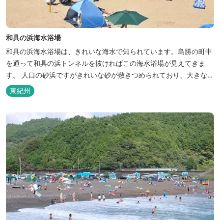
和具の浜海水浴場
和具の浜海水浴場は、きれいな海水で知られています。島勝の町中
を通って和具の浜トンネルを抜ければこの海水浴場が見えてきま
す。 人口の砂浜ですがきれいな砂が敷きつめられており、大きな波
も来ないため子供でも安心して楽しめます。 どなたでも大自然を十
東紀州
分に楽しむことができるビーチです。 海水浴場について 【トイ
レ】 １ヶ所 無料 身障者用トイレ 【シャワー】 温水シャワ
ー約 １...