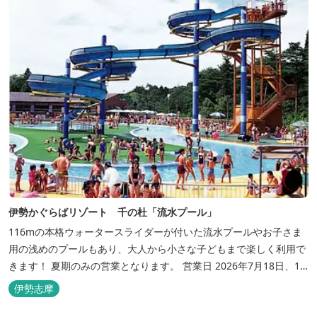
伊勢かぐらばリゾート 千の杜「流水プール」
116mの本格ウォータースライダーが付いた流水プールやお子さま
用の浅めのプールもあり、大人から小さな子どもまで楽しく利用で
きます！ 夏期のみの営業となります。 営業日 2026年7月18日、19
日、20日、25日、26日、8月1日、2日、8日～16日、22日、23日
伊勢志摩
三重県おすすめ海水浴場ビーチ特集はこちら🏖