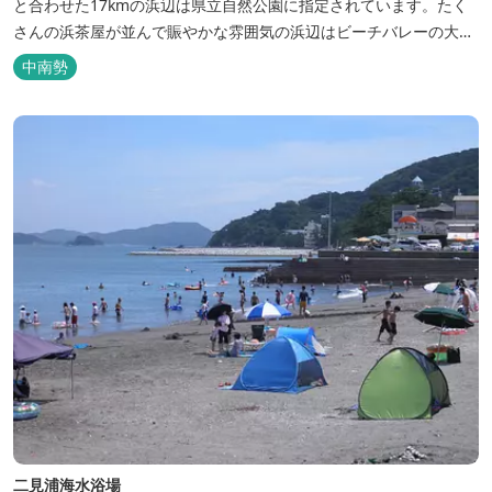
と合わせた17kmの浜辺は県立自然公園に指定されています。たく
さんの浜茶屋が並んで賑やかな雰囲気の浜辺はビーチバレーの大会
も行なわれ、アクティブな夏を過ごすには絶好のポイントです。 夏
中南勢
場の海水浴以外に、4月頃から浜開きが行われ潮干狩りシーズンが
スタートします。潮干狩りは8月下旬ごろまで楽しむことができま
す。海岸には海の家が並び...
二見浦海水浴場