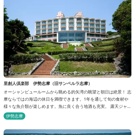
里創人倶楽部 伊勢志摩（旧サンペルラ志摩）
オーシャンビュールームから眺める的矢湾の眺望と朝日は絶景！ 志
摩ならではの海辺の休日を満喫できます。1年を通して旬の食材や
様々な魚介類が楽しめます。魚に良く合う地酒も充実。 露天ジャク
ジーや、本格エステがあるのも女性には嬉しい！ 最高級のリゾート
伊勢志摩
ホテル「里創人倶楽部 伊勢志摩」にぜひお越しください。