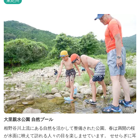
東紀州
ボート・サップ・カヤックなどマリンアクティビティ（有料）がお
楽しみいただけます。今年の夏はぜひ城ノ浜プール＆ビーチにお越
しください。
大里親水公園 自然プール
相野谷川上流にある自然を活かして整備された公園。春は満開の桜
が水面に映えて訪れる人々の目を楽しませています。 せせらぎに耳