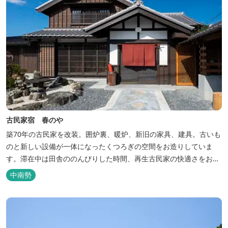
古民家宿 春のや
築70年の古民家を改装。囲炉裏、暖炉、新旧の家具、建具。古いも
のと新しい設備が一体になったくつろぎの空間をお造りしていま
す。滞在中は田舎ののんびりした時間、再生古民家の快適さをお楽
しみください。 【時間】 《 チェックイン 》 15：00～20：00の間
中南勢
にお願いいたします。 《 チェックアウト 》 10：00まで 【御利用
料金】 一日一組様１棟貸し（定員５名） 一...