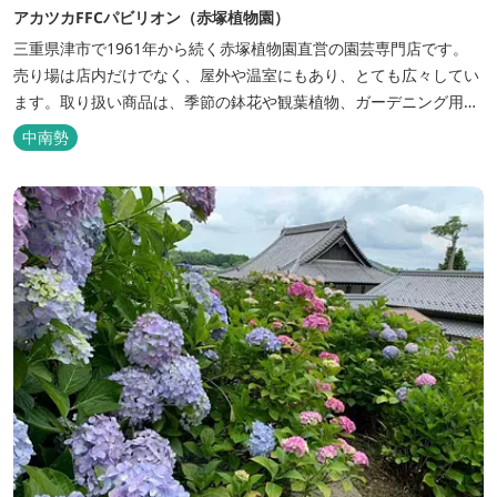
アカツカFFCパビリオン（赤塚植物園）
三重県津市で1961年から続く赤塚植物園直営の園芸専門店です。
売り場は店内だけでなく、屋外や温室にもあり、とても広々してい
ます。取り扱い商品は、季節の鉢花や観葉植物、ガーデニング用の
草花、花木、野菜苗、種など実にさまざま。人気のエアープランツ
中南勢
や季節感あふれるギフト、かわいいグッズもあります。 植物の特性
に合わせてスタッフが育て方の相談に乗ってくれるため、初心者の
方も安心してガー...