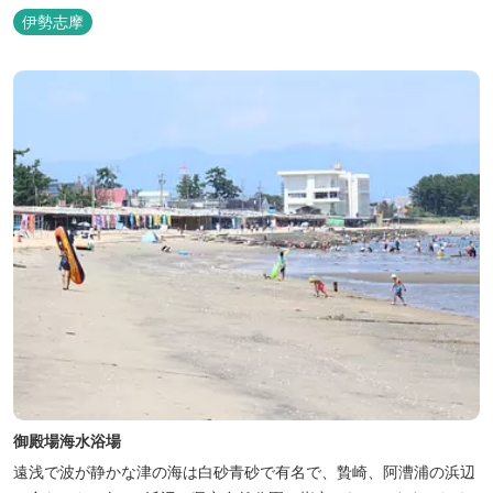
ある。 ◯海水浴場について ・海水浴期間：2025年7月19日（土）
伊勢志摩
〜 8月24日（日） ・営業時間：8:00 〜 16:00 ・トイレ：あり（多
目的トイレあり） ・更衣室：あり（無料） ・...
御殿場海水浴場
遠浅で波が静かな津の海は白砂青砂で有名で、贄崎、阿漕浦の浜辺