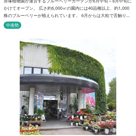
赤塚植物園が運営するブルーベリーガーデンが6月中旬～8月中旬に
かけてオープン。 広さ約6,000㎡の園内には40品種以上、約1,000
株のブルーベリーが植えられています。 6月からは大粒で舌触りの
良いハイブッシュ系、7月からは中粒で甘いラビットアイ系などが
中南勢
収穫時期を迎え、さまざまな品種を食べくらべできます。 当社独自
の水の技術「FFCテクノロジー」を活用し、生きものにやさしい
特...