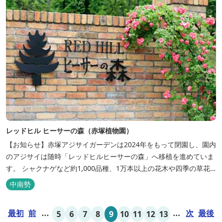
レッドヒル ヒーサーの森（赤塚植物園）
【お知らせ】赤塚アジサイガーデンは2024年をもって閉園し、園内
のアジサイは随時「レッドヒルヒーサーの森」へ移植を進めていま
す。 シャクナゲなど約1,000品種、1万本以上の花木や四季の草花
を楽しむことができる里山庭園です。 広さ約70,000㎡の園内に
中南勢
は、里山の起伏のある地形を生かした「森のエリア」と四季の花々
が咲き誇る「花のエリア」があります。 シンボルツリーは「世界一
最初
前
...
...
次
最後
5
6
7
8
9
10
11
12
13
のっぽの...