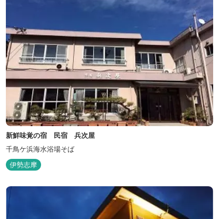
新鮮味覚の宿 民宿 兵次屋
千鳥ケ浜海水浴場そば
伊勢志摩