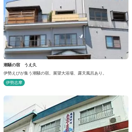
潮騒の宿 うえ久
伊勢えびが集う潮騒の宿。展望大浴場、露天風呂あり。
伊勢志摩