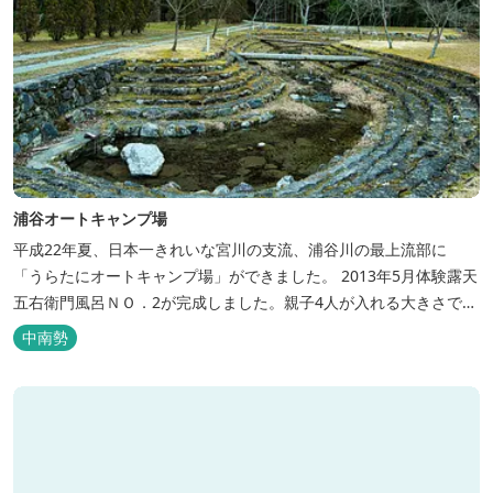
浦谷オートキャンプ場
平成22年夏、日本一きれいな宮川の支流、浦谷川の最上流部に
「うらたにオートキャンプ場」ができました。 2013年5月体験露天
五右衛門風呂ＮＯ．2が完成しました。親子4人が入れる大きさで
す。中には腰掛けもあり、ゆっくり、星やホタルを見る事ができま
中南勢
す。ひのきの香り漂う特製五右衛門風呂を自分で沸かし、入浴しま
せんか？ 同時にデッキ付ひのき小屋も完成しました。是非ご利用く
ださい。