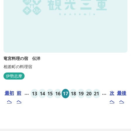
竜宮料理の宿 伝洋
相差町の料理宿
伊勢志摩
最初
前
...
...
次
最後
13
14
15
16
17
18
19
20
21
へ
へ
へ
へ