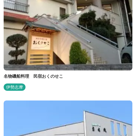
名物磯船料理 民宿おくのせこ
伊勢志摩