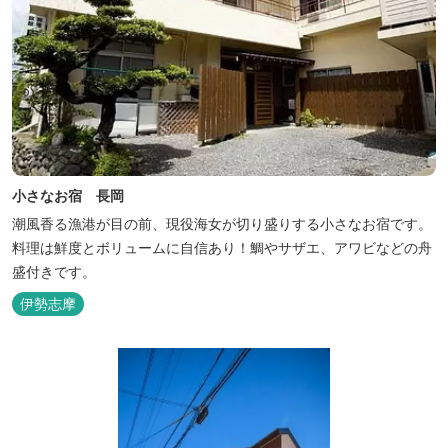
小さなお宿 長岡
潮風香る漁港が目の前、現役海女が切り盛りする小さなお宿です。
料理は鮮度とボリュームに自信あり！鯛やサザエ、アワビなどの舟
盛付きです。
伊勢志摩