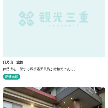
日乃出 旅館
伊勢湾を一望する展望露天風呂が総檜造である。
伊勢志摩