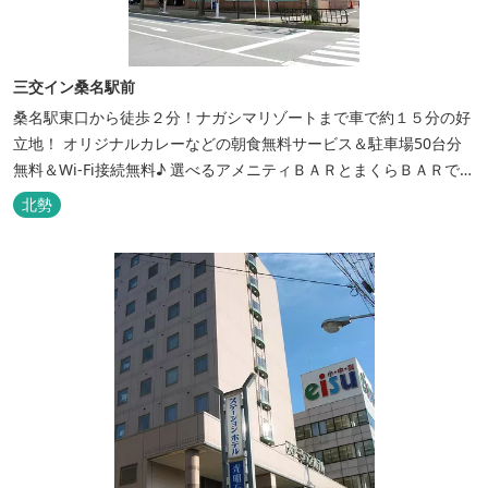
三交イン桑名駅前
桑名駅東口から徒歩２分！ナガシマリゾートまで車で約１５分の好
立地！ オリジナルカレーなどの朝食無料サービス＆駐車場50台分
無料＆Wi-Fi接続無料♪ 選べるアメニティＢＡＲとまくらＢＡＲで快
適な滞在をサポート！
北勢