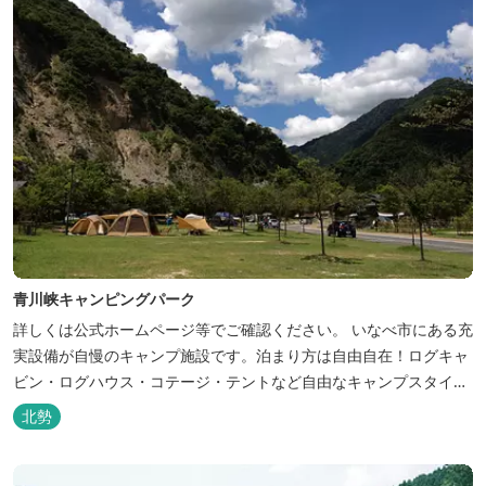
青川峡キャンピングパーク
詳しくは公式ホームページ等でご確認ください。 いなべ市にある充
実設備が自慢のキャンプ施設です。泊まり方は自由自在！ログキャ
ビン・ログハウス・コテージ・テントなど自由なキャンプスタイル
が楽しめます。屋根付きの炭火焼ハウスがありますので、雨や風の
北勢
日も快適にバーベキューをお楽しみいただけます。日帰り利用、団
体利用可能。 青少年向けの屋外キャンプ施設、かもしかキャンプフ
ィールドもございま...