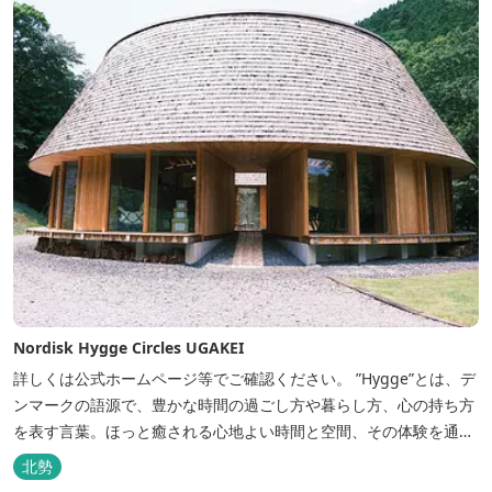
Nordisk Hygge Circles UGAKEI
詳しくは公式ホームページ等でご確認ください。 ”Hygge”とは、デ
ンマークの語源で、豊かな時間の過ごし方や暮らし方、心の持ち方
を表す言葉。ほっと癒される心地よい時間と空間、その体験を通し
て得られる幸福感のことです。 デンマーク発のアウトドアブランド
北勢
「Nordisk（ノルディスク）」と三重県いなべ市が連携して手がけ