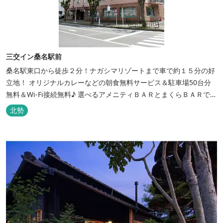
三交イン桑名駅前
桑名駅東口から徒歩２分！ナガシマリゾートまで車で約１５分の好
立地！ オリジナルカレーなどの朝食無料サービス＆駐車場50台分
無料＆Wi-Fi接続無料♪ 選べるアメニティＢＡＲとまくらＢＡＲで快
適な滞在をサポート！
北勢