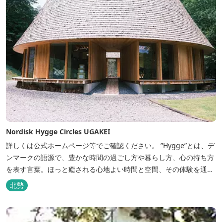
Nordisk Hygge Circles UGAKEI
詳しくは公式ホームページ等でご確認ください。 ”Hygge”とは、デ
ンマークの語源で、豊かな時間の過ごし方や暮らし方、心の持ち方
を表す言葉。ほっと癒される心地よい時間と空間、その体験を通し
て得られる幸福感のことです。 デンマーク発のアウトドアブランド
北勢
「Nordisk（ノルディスク）」と三重県いなべ市が連携して手がけ
た日本初のアウトドアフィールドが、2023年４月３日にオープンし
ました...