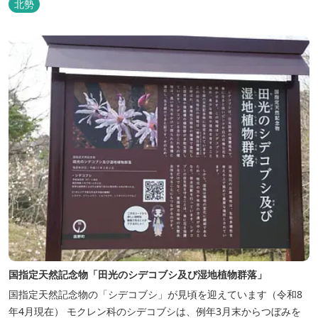
北勢
国指定天然記念物「田光のシデコブシ及び湿地植物群落」
国指定天然記念物の「シデコブシ」が見頃を迎えています（令和8
年4月現在） モクレン科のシデコブシは、例年3月末からつぼみを