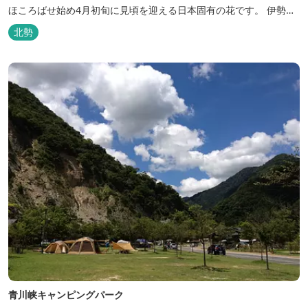
ほころばせ始め4月初旬に見頃を迎える日本固有の花です。 伊勢湾
周辺の狭い範囲に自生するシデコブシは、三重県内ではいなべ市、
北勢
菰野町、四日市市などの北勢地方に見られ これらの自生地は日本に
おけるシデコブシ天然分布の西の端にあたります。 約500万年前に
存在して...
青川峡キャンピングパーク