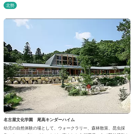
トしたいという思いから生まれたお店。 黄土スチームよもぎ蒸しや
北勢
アロマの調合、季節の養生講座、アロマ講座、腸活講座、ワークシ
ョップ、イベント出店 植物を通して身体と心を整えよう！をテーマ
に...
名古屋文化学園 尾高キンダーハイム
幼児の自然体験の場として、ウォークラリー、森林散策、昆虫採