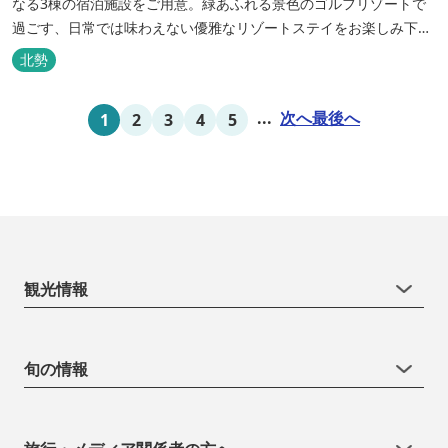
なる3棟の宿泊施設をご用意。緑あふれる景色のゴルフリゾートで
過ごす、日常では味わえない優雅なリゾートステイをお楽しみ下さ
い。
北勢
...
次へ
最後へ
1
2
3
4
5
観光情報
旬の情報