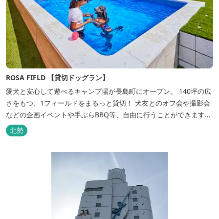
ROSA FIFLD 【貸切ドッグラン】
愛犬と安心して遊べるキャンプ場が長島町にオープン。 140坪の広
さをもつ、1フィールドをまるっと貸切！ 犬友とのオフ会や撮影会
などの企画イベントや手ぶらBBQ等、自由に行うことができます。
フードメニューも豊富で手ぶらでBBQを予算に合わせてお選びいた
北勢
だき、楽しんでいただくことがてぎます。 ドックランは全面人工芝
で水はけもよく、ワンちゃんの汚れを気にすることなく自由に遊
べ、エリア...