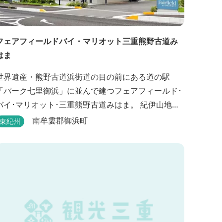
フェアフィールドバイ・マリオット三重熊野古道み
はま
世界遺産・熊野古道浜街道の目の前にある道の駅
「パーク七里御浜」に並んで建つフェアフィールド･
バイ･マリオット･三重熊野古道みはま。 紀伊山地を
背に雄大な熊野灘を望み、渚百選に選ばれた七里御
南牟婁郡御浜町
東紀州
浜海岸などの美しい自然が広がります。一年を通し
て暖かで過ごしやすく、季節を通じて穫れる数々の
品種のみかんをはじめ、豊富な畑の幸や海の幸を堪
していただけます。 風光明媚な御浜を巡る旅の拠
点として、当...