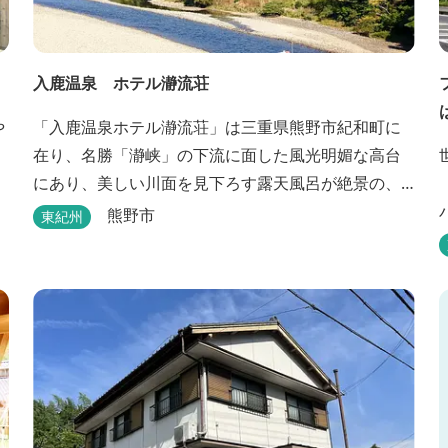
入鹿温泉 ホテル瀞流荘
や
「入鹿温泉ホテル瀞流荘」は三重県熊野市紀和町に
在り、名勝「瀞峡」の下流に面した風光明媚な高台
にあり、美しい川面を見下ろす露天風呂が絶景の、
静かにゆっくりとお過ごしいただくことができる温
熊野市
東紀州
泉宿泊施設です。 熊野古道をはじめ、日本一の棚田
と称される丸山千枚田、赤木城跡、熊野本宮大社
（熊野三山）、玉置神社が近くに点在し、和歌山・
奈良の遺産や名所からも近いことから観光アクセス
には大変便利な立地と...
能