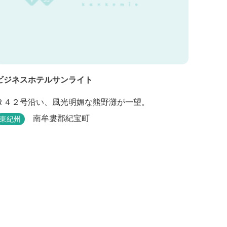
ビジネスホテルサンライト
Ｒ４２号沿い、風光明媚な熊野灘が一望。
南牟婁郡紀宝町
東紀州