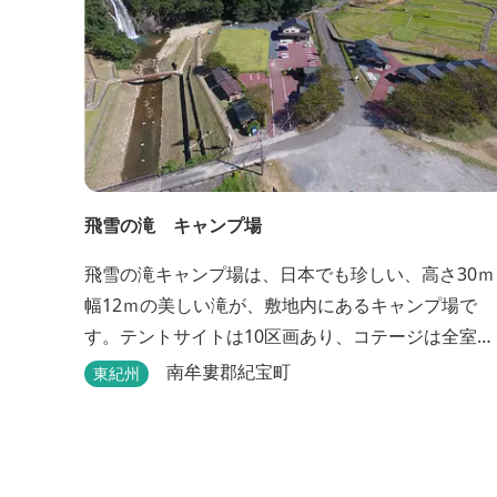
飛雪の滝 キャンプ場
飛雪の滝キャンプ場は、日本でも珍しい、高さ30ｍ
幅12ｍの美しい滝が、敷地内にあるキャンプ場で
す。テントサイトは10区画あり、コテージは全室で
棟あります。近年は滝つぼを水風呂にしたサウナが
南牟婁郡紀宝町
東紀州
人気です。