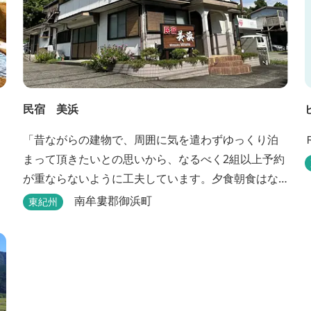
民宿 美浜
「昔ながらの建物で、周囲に気を遣わずゆっくり泊
まって頂きたいとの思いから、なるべく2組以上予約
が重ならないように工夫しています。夕食朝食はな
るべく、地元のものを使って、仕事などで連泊の方
南牟婁郡御浜町
東紀州
には日替わりでご用意します。」オーナー様談。も
し重なった場合は、ごめんなさい。