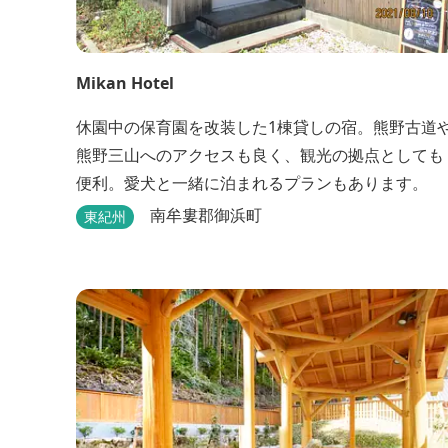
Mikan Hotel
休園中の保育園を改装した1棟貸しの宿。熊野古道
熊野三山へのアクセスも良く、観光の拠点としても
便利。愛犬と一緒に泊まれるプランもあります。
南牟婁郡御浜町
東紀州