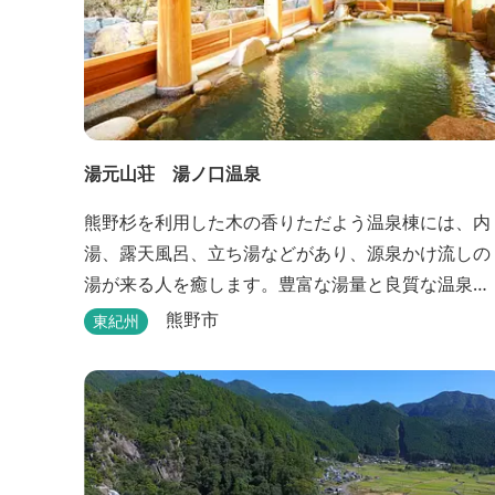
湯元山荘 湯ノ口温泉
熊野杉を利用した木の香りただよう温泉棟には、内
湯、露天風呂、立ち湯などがあり、源泉かけ流しの
湯が来る人を癒します。豊富な湯量と良質な温泉
で、日帰り入浴はもちろん、バンガローやロッジな
熊野市
東紀州
どの宿泊施設も備えているので、宿泊しながらゆっ
たりと温泉を楽しむ人も多いです。