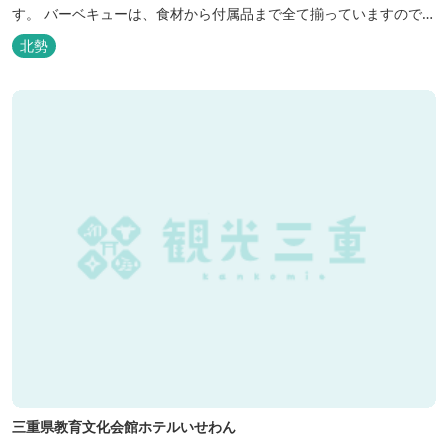
す。 バーベキューは、食材から付属品まで全て揃っていますので手
ぶらで楽しむ事ができますよ！釣り掘がありますので、釣ったその
北勢
場で味わえる「マス釣り」も人気です。 宿泊施設も完備していま
す！ご家族で、友人で、様々なイベントで、ぜひご利用ください。
三重県教育文化会館ホテルいせわん