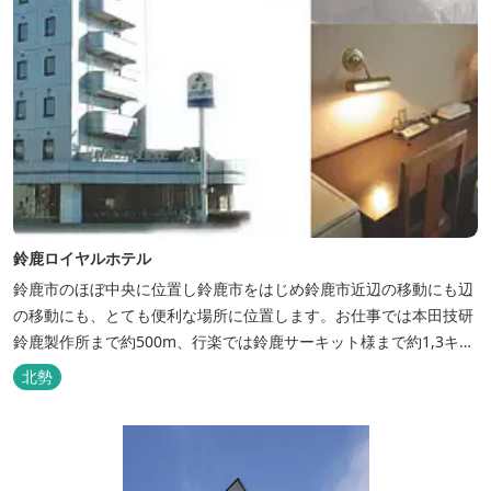
鈴鹿ロイヤルホテル
鈴鹿市のほぼ中央に位置し鈴鹿市をはじめ鈴鹿市近辺の移動にも辺
の移動にも、とても便利な場所に位置します。お仕事では本田技研
鈴鹿製作所まで約500m、行楽では鈴鹿サーキット様まで約1,3キ
ロ、スポーツ行事では鈴鹿スポーツガーデン様まで約3キロととて
北勢
も近い場所にあります。亀山市へのアクセスも便利でシャープ亀山
工場では約10キロと鈴鹿市では近い場所となっております。