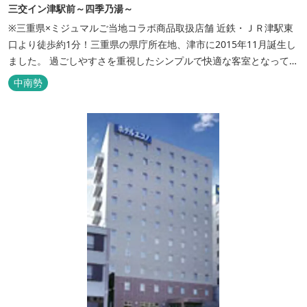
三交イン津駅前～四季乃湯～
※三重県×ミジュマルご当地コラボ商品取扱店舗 近鉄・ＪＲ津駅東
口より徒歩約1分！三重県の県庁所在地、津市に2015年11月誕生し
ました。 過ごしやすさを重視したシンプルで快適な客室となってお
り、ベッドはワイドなサイズで、羽毛布団をご用意。女性にやさし
中南勢
いアメニティグッズを取り揃えており、連泊の方用にコインランド
リーもあります。 ご宿泊者専用の人工温泉大浴場「四季乃湯」で
は、がんばった...