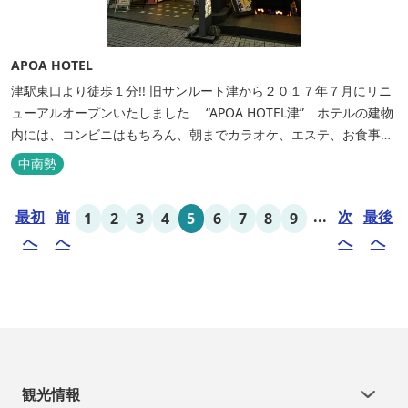
APOA HOTEL
津駅東口より徒歩１分!! 旧サンルート津から２０１７年７月にリニ
ューアルオープンいたしました “APOA HOTEL津” ホテルの建物
内には、コンビニはもちろん、朝までカラオケ、エステ、お食事も
いろいろなジャンルが楽しめます。 ホテル内施設 地下…創作料
中南勢
理“舞の華” 居酒屋“風の蔵人” 居酒屋“居酒屋ならここが安いぜっ”
１階…コンビニエンスストア“ローソン” 和食“いせもん本店”...
最初
前
...
次
最後
1
2
3
4
5
6
7
8
9
へ
へ
へ
へ
観光情報