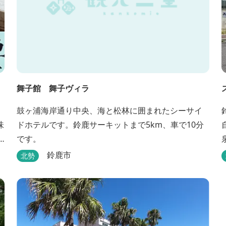
舞子館 舞子ヴィラ
鼓ヶ浦海岸通り中央、海と松林に囲まれたシーサイ
味
ドホテルです。鈴鹿サーキットまで5km、車で10分
です。
鈴鹿市
北勢