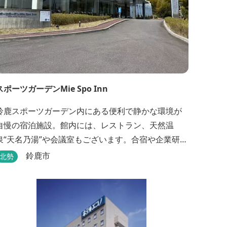
スポーツガーデンMie Spo Inn
鈴鹿スポーツガーデン内にある便利で静かな環境が
自慢の宿泊施設。館内には、レストラン、天然温
泉“天名乃湯”や会議室もございます。合宿や企業研修
にも最適で、様々な用途に合わせてご利用頂けま
鈴鹿市
北勢
す。