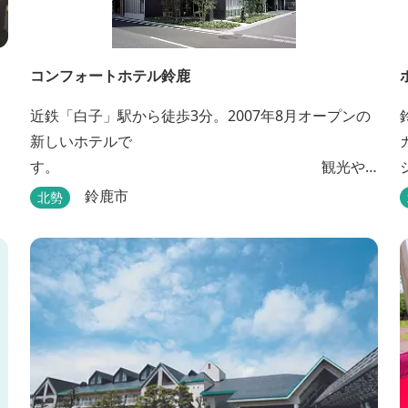
コンフォートホテル鈴鹿
近鉄「白子」駅から徒歩3分。2007年8月オープンの
新しいホテルで
す。 観光や
ビジネスの拠点としてご利用頂けます。 ●朝食無料
鈴鹿市
北勢
キ
●ウェルカムドリンクあり●全館無線ＬＡＮ対応●
●バリアフリー対応のユニバーサルルームあり●