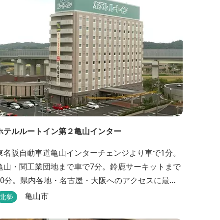
ホテルルートイン第２亀山インター
東名阪自動車道亀山インターチェンジより車で1分。
亀山・関工業団地まで車で7分。鈴鹿サーキットまで
30分。県内各地・名古屋・大阪へのアクセスに最
適。大浴場・無料駐車場完備。
亀山市
北勢