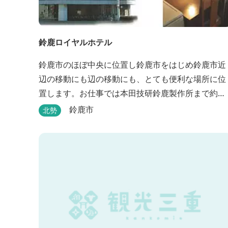
鈴鹿ロイヤルホテル
鈴鹿市のほぼ中央に位置し鈴鹿市をはじめ鈴鹿市近
辺の移動にも辺の移動にも、とても便利な場所に位
置します。お仕事では本田技研鈴鹿製作所まで約
500m、行楽では鈴鹿サーキット様まで約1,3キロ、
鈴鹿市
北勢
スポーツ行事では鈴鹿スポーツガーデン様まで約3
ロととても近い場所にあります。亀山市へのアクセ
スも便利でシャープ亀山工場では約10キロと鈴鹿市
では近い場所となっております。