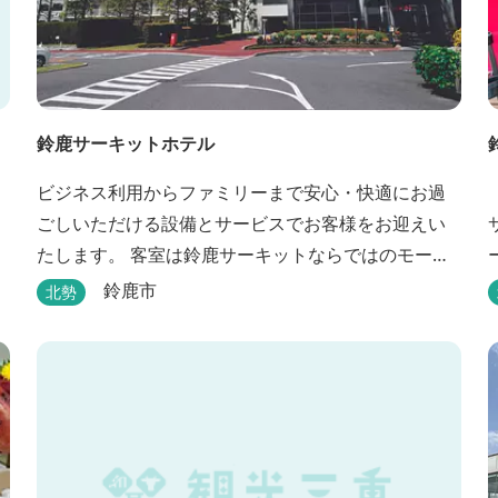
鈴鹿サーキットホテル
ビジネス利用からファミリーまで安心・快適にお過
ごしいただける設備とサービスでお客様をお迎えい
たします。 客室は鈴鹿サーキットならではのモータ
スポーツの歴史を感じられる『THE MAIN』をはじ
鈴鹿市
北勢
め、ファミリーにおすすめのキッズ・ベビーにやさ
しいこだわりの詰まった「サーキット キッズルー
ム」「コチラファミリールーム」など様々なコンセ
プトルームをご用意しています。 また、お子さま連
れでも安心し...