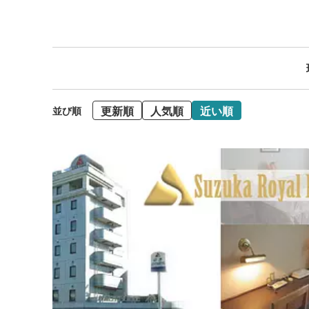
更新順
人気順
近い順
並び順