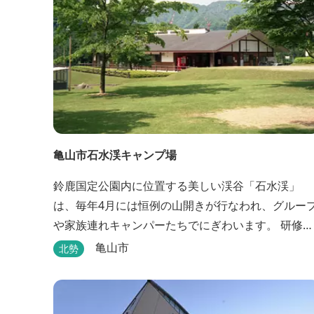
亀山市石水渓キャンプ場
鈴鹿国定公園内に位置する美しい渓谷「石水渓」
は、毎年4月には恒例の山開きが行なわれ、グルー
や家族連れキャンパーたちでにぎわいます。 研修施
設は団体用宿泊施設、バンガローはグループ・家族
亀山市
北勢
連れ用宿泊施設として、ハイキングやキャンプの拠
点として最適です。