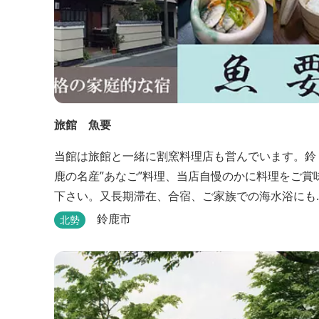
旅館 魚要
当館は旅館と一緒に割窯料理店も営んでいます。鈴
鹿の名産”あなご”料理、当店自慢のかに料理をご賞
下さい。又長期滞在、合宿、ご家族での海水浴にも
ご利用下さい。
鈴鹿市
北勢