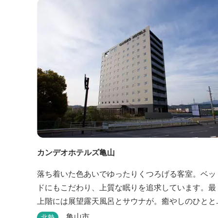
カンデオホテルズ亀山
落ち着いた色あいでゆったりくつろげる客室。ベッ
ドにもこだわり、上質な眠りを追求しています。最
上階には展望露天風呂とサウナが。癒やしのひとと
きをお過ごしください。
亀山市
北勢