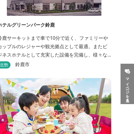
ホテルグリーンパーク鈴鹿
鈴鹿サーキットまで車で10分で近く、ファミリーや
カップルのレジャーや観光拠点として最適。またビ
ジネスホテルとして充実した設備を完備し、様々な
ご利用に対応できるホテル。1階に和食レストランみ
鈴鹿市
北勢
やびを併設。
マイページを見る