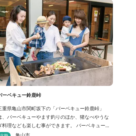
バーベキュー鈴鹿峠
三重県亀山市関町坂下の「バーベキュー鈴鹿峠」
は、バーベキューやます釣りのほか、猪なべやうな
ぎ料理なども楽しむ事ができます。 バーベキュー
は、食材から付属品まで全て揃っていますので手ぶ
亀山市
北勢