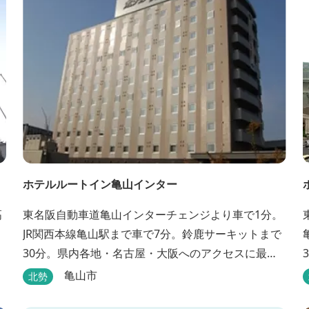
体様向けに海の自然体験教室も開催しています...
ホテルルートイン亀山インター
高
東名阪自動車道亀山インターチェンジより車で1分。
JR関西本線亀山駅まで車で7分。鈴鹿サーキットまで
30分。県内各地・名古屋・大阪へのアクセスに最
適。全室インターネット回線・人工温泉大浴場・無
亀山市
北勢
料平面駐車場89台完備。