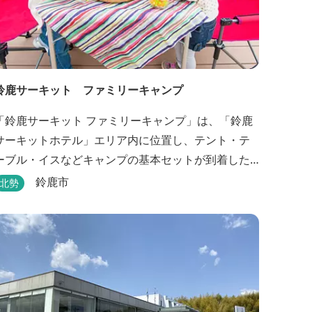
鈴鹿サーキット ファミリーキャンプ
「鈴鹿サーキット ファミリーキャンプ」は、「鈴鹿
サーキットホテル」エリア内に位置し、テント・テ
ーブル・イスなどキャンプの基本セットが到着した
時点ですべて設置されているウッドデッキサイトの
鈴鹿市
北勢
他、初めてのキャンプでも安心して楽しめる設備が
整ったキャンプ場です。 さらに、手ぶらでキャンプ
をお楽しみいただけるように夕食バーべキュー用の
炭火セットなどのレンタル品や国産牛BBQセットな
どの食材も事前にご...