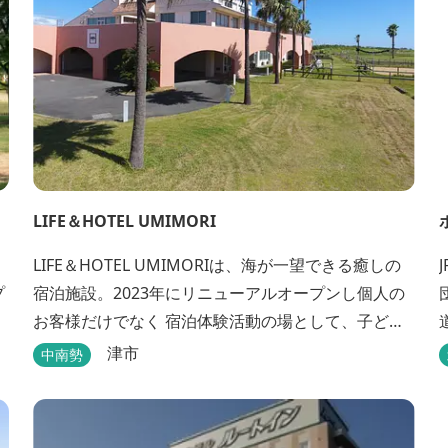
LIFE＆HOTEL UMIMORI
LIFE＆HOTEL UMIMORIは、海が一望できる癒しの
プ
宿泊施設。2023年にリニューアルオープンし個人の
お客様だけでなく 宿泊体験活動の場として、子ども
や青少年から大人の方まで、どなたでもご利用いた
津市
中南勢
だけます。 ヨットやボート・カヤックをはじめとす
るマリンアクティビティや併設する海の乗馬倶楽部
エルカバージョでの乗馬体験が可能！ 小中学生や団