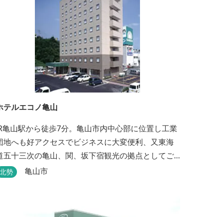
ホテルエコノ亀山
JR亀山駅から徒歩7分。亀山市内中心部に位置し工業
団地へも好アクセスでビジネスに大変便利、又東海
道五十三次の亀山、関、坂下宿観光の拠点としてご
利用いただけます。無料朝食（セルフサービス）、
亀山市
北勢
無料駐車場付で低価格な高機能ホテルです。