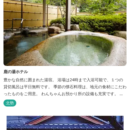
鹿の湯ホテル
豊かな自然に囲まれた湯宿。 浴場は24時まで入浴可能で、１つの
貸切風呂は平日無料です。 季節の懐石料理は、地元の食材にこだわ
ったものをご用意。 わんちゃんお預かり所の設備も充実です。 女
将手作りのお酢とカモシカソフトが人気です。 お食事処と大浴場の
北勢
脱衣所に最新の高機能換気設備を導入いたしました。