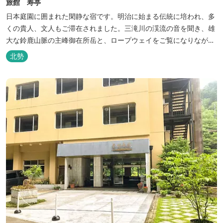
旅館 寿亭
日本庭園に囲まれた閑静な宿です。明治に始まる伝統に培われ、多
くの貴人、文人もご滞在されました。三滝川の渓流の音を聞き、雄
大な鈴鹿山脈の主峰御在所岳と、ロープウェイをご覧になりながら
お入りいただく露天風呂は気持ちがいいです。 また、庭園にある昭
北勢
和初期の離れの客間を改装した貸切風呂（６タイプ）はレトロクラ
シカルな雰囲気でみなさまに好評をいただいております。夕食は部
屋食の為、お子様連れやカッ...