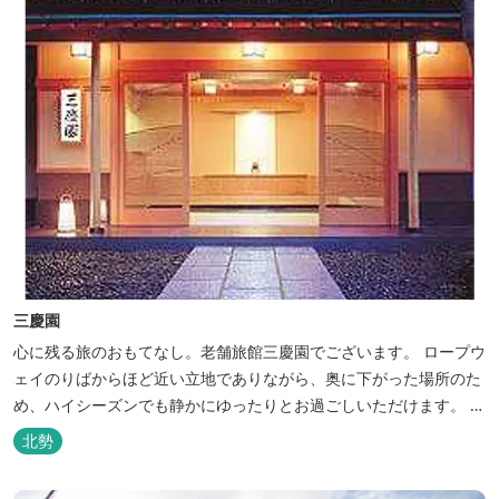
三慶園
心に残る旅のおもてなし。老舗旅館三慶園でございます。 ロープウ
ェイのりばからほど近い立地でありながら、奥に下がった場所のた
め、ハイシーズンでも静かにゆったりとお過ごしいただけます。 自
慢の大浴場からは、雄大な御在所岳を背に、御在所ロープウェイが
北勢
望めます。季節ごとに表情を変える湯の山の自然と対話しながら至
極のひとときをどうぞ。