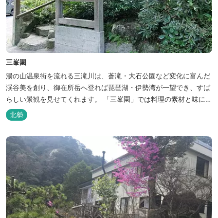
三峯園
湯の山温泉街を流れる三滝川は、蒼滝・大石公園など変化に富んだ
渓谷美を創り、御在所岳へ登れば琵琶湖・伊勢湾が一望でき、すば
らしい景観を見せてくれます。 「三峯園」では料理の素材と味にも
こだわり、お客様に四季の織り成す景観と、いい湯、いい味、めぐ
北勢
りあいをお届けいたします。