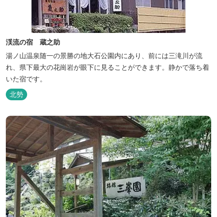
渓流の宿 蔵之助
湯ノ山温泉随一の景勝の地大石公園内にあり、前には三滝川が流
れ、県下最大の花崗岩が眼下に見ることができます。静かで落ち着
いた宿です。
北勢