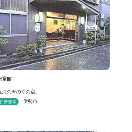
日章館
近海の海の幸の宿。
伊勢市
伊勢志摩