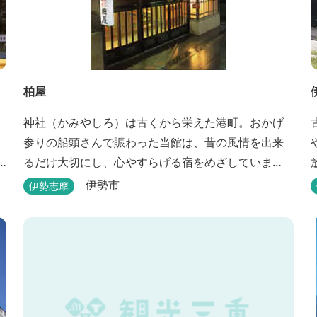
柏屋
神社（かみやしろ）は古くから栄えた港町。おかげ
参りの船頭さんで賑わった当館は、昔の風情を出来
るだけ大切にし、心やすらげる宿をめざしていま
す。また、伊勢志摩の美味しい海の幸、山の幸を低
伊勢市
伊勢志摩
価格でお楽しみください。