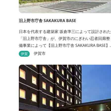
旧上野市庁舎 SAKAKURA BASE
日本を代表する建築家 坂倉準三によって設計された
「旧上野市庁舎」が、伊賀市のにぎわい忍者回廊整
備事業によって【旧上野市庁舎 SAKAKURA BASE】
として生まれ変わりました。 館内には図書館やホテ
伊賀市
伊賀
ル、カフェがあるほか、観光案内所「伊賀市観光イ
ンフォメーションセンター」や伊賀の逸品を取り揃
えた「伊賀百貨 Souvenir Shop」も併殺されていま
す。