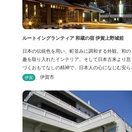
ルートイングランティア 和蔵の宿 伊賀上野城前
日本の伝統色を用い、町並みに調和する外観。和の
趣を取り入れたインテリア。そして日本古来より息
づくおもてなしの精神で、日本人の心になじむ安ら
ぎを提供いたします。大浴場や駐車場などルートイ
伊賀市
伊賀
ンホテルズの機能性や利便性はそのままに、穏やか
な和のニュアンスを湛えた空間は、ビジネスにも観
光にも、幅広くお役立ていただけるホテルです。