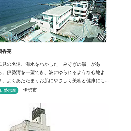
潮香苑
二見の名湯、海水をわかした「みぞぎの湯」があ
る。伊勢湾を一望でき、波にゆられるような心地よ
さ、よくあたたまりお肌にやさしく美容と健康にも
よいと好評をいただいております。
伊勢市
伊勢志摩