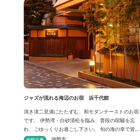
ジャズが流れる海辺のお宿 浜千代館
清き渚二見浦にたたずむ、和モダンテーストのお宿
です。 伊勢湾・白砂清松を臨み、普段の喧騒を忘
れ、ごゆっくりお過ごし下さい。 旬の海の幸で皆様
をお待ち申し上げます。
伊勢市
伊勢志摩