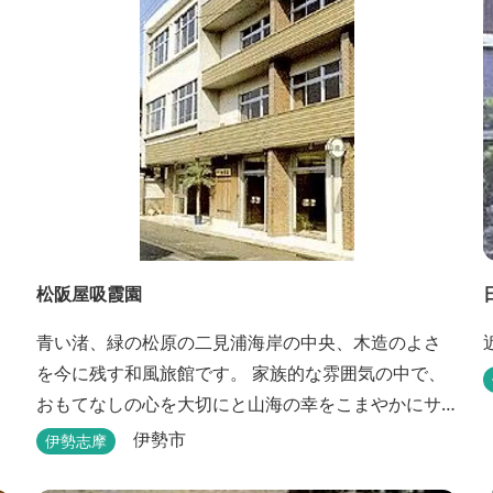
松阪屋吸霞園
青い渚、緑の松原の二見浦海岸の中央、木造のよさ
を今に残す和風旅館です。 家族的な雰囲気の中で、
おもてなしの心を大切にと山海の幸をこまやかにサ
ービスさせていただきます。
伊勢市
伊勢志摩