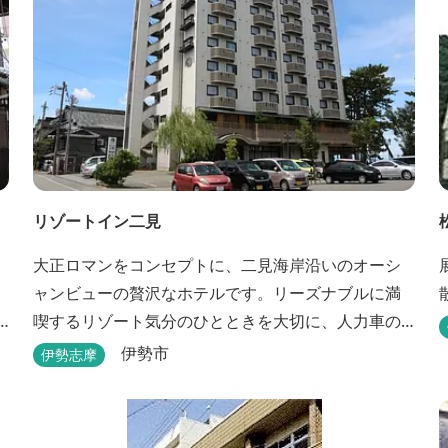
リゾートイン二見
大正ロマンをコンセプトに、二見海岸沿いのオーシ
ャンビューの贅沢なホテルです。リーズナブルに満
喫するリゾート気分のひとときを大切に、人力車の
あるロビーでは大正時代の趣でお出迎え。そして、
伊勢市
伊勢志摩
抜群の眺めが自慢の露天風呂｢七福の湯｣は、趣向を
凝らした七つのお風呂のうち、五つをご宿泊者様無
料の貸切風呂としてご利用が可能です。