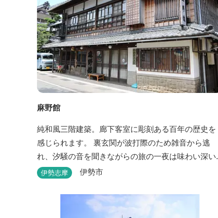
麻野館
純和風三階建築。廊下客室に彫刻ある百年の歴史を
感じられます。 裏玄関が波打際のため雑音から逃
れ、汐騒の音を聞きながらの旅の一夜は味わい深い
ものがあります。 ※別館「いろは館」には、エイリ
伊勢市
伊勢志摩
アンやプレデターのリアルな模型があり、初めて見
た方はビックリしますよ。