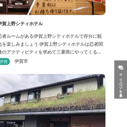
伊賀上野シティホテル
忍者ルームがある伊賀上野シティホテルで存分に観
を楽しみましょう 伊賀上野シティホテルは忍者関
連のアクティビティを求めて三重県にやってくる
人々に人気のホテルです。こちらのホテルには、忍
伊賀市
伊賀
者の内装が施された部屋がいくつかあります。壁紙
マイページを見る
からトイレットペーパーに至るまで、忍者に関連し
たデザインモチーフがあしらわれています。 伊賀上
野城や伊賀流忍者博物館から徒歩わずか10分の位置
にあるこのホテ...