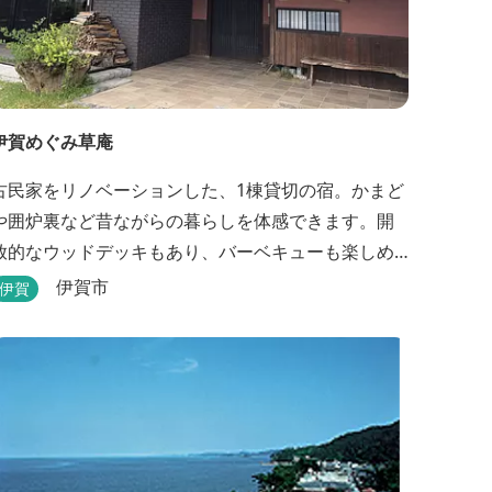
伊賀めぐみ草庵
古民家をリノベーションした、1棟貸切の宿。かまど
や囲炉裏など昔ながらの暮らしを体感できます。開
放的なウッドデッキもあり、バーベキューも楽しめ
ます。
伊賀市
伊賀