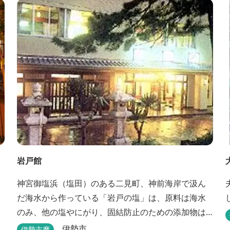
岩戸館
神宮御塩浜（塩田）のある二見町、神前海岸で汲ん
だ海水から作っている「岩戸の塩」は、原料は海水
のみ、他の塩やにがり、固結防止のための添加物は
一切使用していない純国産自然海塩です。
伊勢市
伊勢志摩