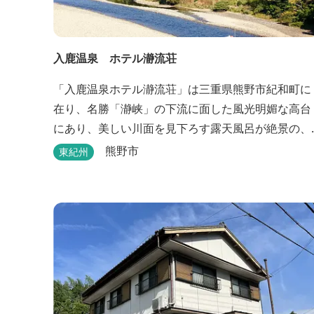
入鹿温泉 ホテル瀞流荘
「入鹿温泉ホテル瀞流荘」は三重県熊野市紀和町に
在り、名勝「瀞峡」の下流に面した風光明媚な高台
にあり、美しい川面を見下ろす露天風呂が絶景の、
静かにゆっくりとお過ごしいただくことができる温
熊野市
東紀州
泉宿泊施設です。 熊野古道をはじめ、日本一の棚田
と称される丸山千枚田、赤木城跡、熊野本宮大社
（熊野三山）、玉置神社が近くに点在し、和歌山・
奈良の遺産や名所からも近いことから観光アクセス
には大変便利な立地と...