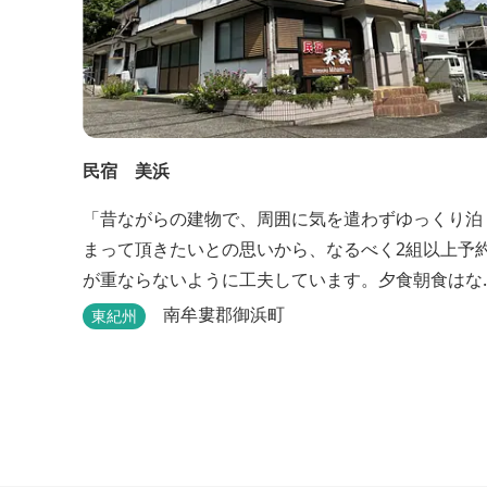
民宿 美浜
「昔ながらの建物で、周囲に気を遣わずゆっくり泊
まって頂きたいとの思いから、なるべく2組以上予
が重ならないように工夫しています。夕食朝食はな
るべく、地元のものを使って、仕事などで連泊の方
南牟婁郡御浜町
東紀州
には日替わりでご用意します。」オーナー様談。も
し重なった場合は、ごめんなさい。