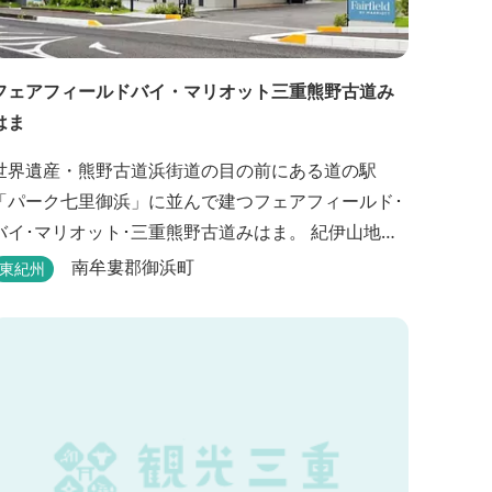
フェアフィールドバイ・マリオット三重熊野古道み
はま
世界遺産・熊野古道浜街道の目の前にある道の駅
「パーク七里御浜」に並んで建つフェアフィールド･
バイ･マリオット･三重熊野古道みはま。 紀伊山地を
背に雄大な熊野灘を望み、渚百選に選ばれた七里御
南牟婁郡御浜町
東紀州
浜海岸などの美しい自然が広がります。一年を通し
て暖かで過ごしやすく、季節を通じて穫れる数々の
品種のみかんをはじめ、豊富な畑の幸や海の幸を堪
していただけます。 風光明媚な御浜を巡る旅の拠
点として、当...