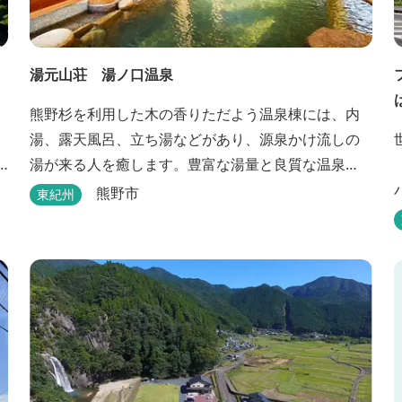
湯元山荘 湯ノ口温泉
熊野杉を利用した木の香りただよう温泉棟には、内
湯、露天風呂、立ち湯などがあり、源泉かけ流しの
湯が来る人を癒します。豊富な湯量と良質な温泉
で、日帰り入浴はもちろん、バンガローやロッジな
熊野市
東紀州
どの宿泊施設も備えているので、宿泊しながらゆっ
たりと温泉を楽しむ人も多いです。
能