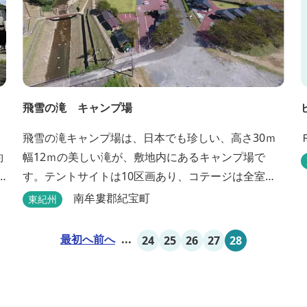
飛雪の滝 キャンプ場
飛雪の滝キャンプ場は、日本でも珍しい、高さ30ｍ
約
幅12ｍの美しい滝が、敷地内にあるキャンプ場で
す。テントサイトは10区画あり、コテージは全室で8
棟あります。近年は滝つぼを水風呂にしたサウナが
南牟婁郡紀宝町
東紀州
人気です。
最初へ
前へ
...
24
25
26
27
28