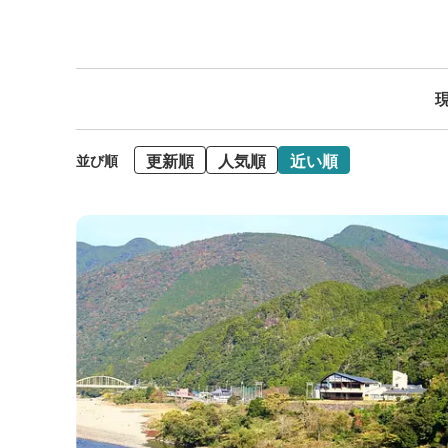
現
更新順
人気順
近い順
並び順