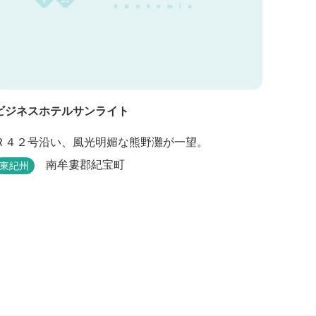
ビジネスホテルサンライト
Ｒ４２号沿い、風光明媚な熊野灘が一望。
南牟婁郡紀宝町
東紀州