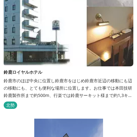
鈴鹿ロイヤルホテル
鈴鹿市のほぼ中央に位置し鈴鹿市をはじめ鈴鹿市近辺の移動にも辺
の移動にも、とても便利な場所に位置します。お仕事では本田技研
鈴鹿製作所まで約500m、行楽では鈴鹿サーキット様まで約1,3キ
ロ、スポーツ行事では鈴鹿スポーツガーデン様まで約3キロととて
北勢
も近い場所にあります。亀山市へのアクセスも便利でシャープ亀山
工場では約10キロと鈴鹿市では近い場所となっております。