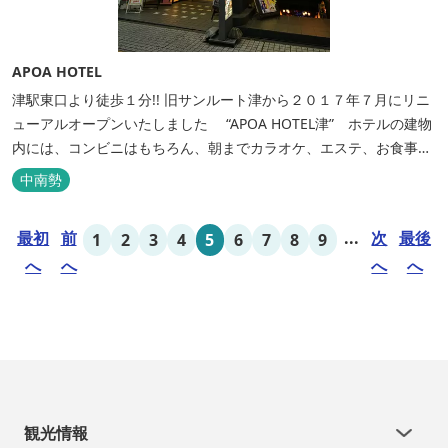
APOA HOTEL
津駅東口より徒歩１分!! 旧サンルート津から２０１７年７月にリニ
ューアルオープンいたしました “APOA HOTEL津” ホテルの建物
内には、コンビニはもちろん、朝までカラオケ、エステ、お食事も
いろいろなジャンルが楽しめます。 ホテル内施設 地下…創作料
中南勢
理“舞の華” 居酒屋“風の蔵人” 居酒屋“居酒屋ならここが安いぜっ”
１階…コンビニエンスストア“ローソン” 和食“いせもん本店”...
最初
前
...
次
最後
1
2
3
4
5
6
7
8
9
へ
へ
へ
へ
観光情報