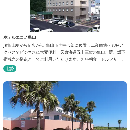
ホテルエコノ亀山
JR亀山駅から徒歩7分。亀山市内中心部に位置し工業団地へも好ア
クセスでビジネスに大変便利、又東海道五十三次の亀山、関、坂下
宿観光の拠点としてご利用いただけます。無料朝食（セルフサービ
ス）、無料駐車場付で低価格な高機能ホテルです。
北勢