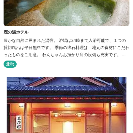
鹿の湯ホテル
豊かな自然に囲まれた湯宿。 浴場は24時まで入浴可能で、１つの
貸切風呂は平日無料です。 季節の懐石料理は、地元の食材にこだわ
ったものをご用意。 わんちゃんお預かり所の設備も充実です。 女
将手作りのお酢とカモシカソフトが人気です。 お食事処と大浴場の
北勢
脱衣所に最新の高機能換気設備を導入いたしました。