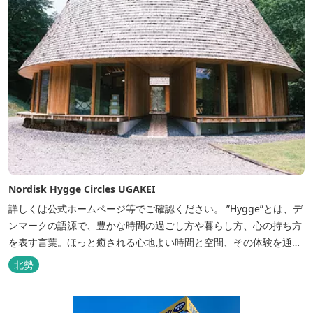
Nordisk Hygge Circles UGAKEI
詳しくは公式ホームページ等でご確認ください。 ”Hygge”とは、デ
ンマークの語源で、豊かな時間の過ごし方や暮らし方、心の持ち方
を表す言葉。ほっと癒される心地よい時間と空間、その体験を通し
て得られる幸福感のことです。 デンマーク発のアウトドアブランド
北勢
「Nordisk（ノルディスク）」と三重県いなべ市が連携して手がけ
た日本初のアウトドアフィールドが、2023年４月３日にオープンし
ました...