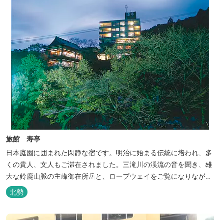
旅館 寿亭
日本庭園に囲まれた閑静な宿です。明治に始まる伝統に培われ、多
くの貴人、文人もご滞在されました。三滝川の渓流の音を聞き、雄
大な鈴鹿山脈の主峰御在所岳と、ロープウェイをご覧になりながら
お入りいただく露天風呂は気持ちがいいです。 また、庭園にある昭
北勢
和初期の離れの客間を改装した貸切風呂（６タイプ）はレトロクラ
シカルな雰囲気でみなさまに好評をいただいております。夕食は部