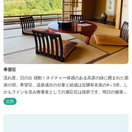
希望荘
流れ星、日の出 感動！ネイチャー体感のある高原の緑に囲まれた源
泉の宿、希望荘。温泉成分の分量と組成は近隣有名泉の4～5倍、し
かもラドンを含み療養泉としての適応症は抜群です。明日の健康
に、ご宿泊はもちろん日帰り入浴もお気軽にお立ち寄り下さい。 熱
北勢
気浴ラドンの泉も新たにオープン！ぜひご利用ください。