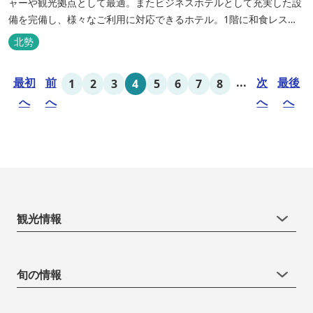
ャーや観光拠点として最適。またビジネスホテルとして充実した設
備を完備し、様々なご利用に対応できるホテル。1階に和食レスト
ランみやびを併設。
北勢
最初
前
...
次
最後
1
2
3
4
5
6
7
8
へ
へ
へ
へ
観光情報
旬の情報