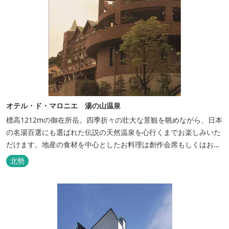
オテル・ド・マロニエ 湯の山温泉
標高1212mの御在所岳。四季折々の壮大な景観を眺めながら、日本
の名湯百選にも選ばれた伝説の天然温泉を心行くまでお楽しみいた
だけます。地産の食材を中心としたお料理は創作会席もしくはお箸
でもお楽しみいただける本格フレンチをお選びいただけ、会席・フ
北勢
レンチコースとも同じテーブルにてご賞味いただけます。また館内
やお食事は浴衣姿でお楽しみいただけます。ゆったり、気軽に安心
していただける会員制リゾートホ...