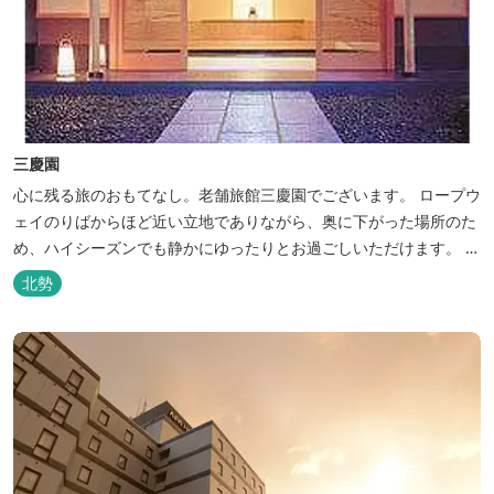
三慶園
心に残る旅のおもてなし。老舗旅館三慶園でございます。 ロープウ
ェイのりばからほど近い立地でありながら、奥に下がった場所のた
め、ハイシーズンでも静かにゆったりとお過ごしいただけます。 自
慢の大浴場からは、雄大な御在所岳を背に、御在所ロープウェイが
北勢
望めます。季節ごとに表情を変える湯の山の自然と対話しながら至
極のひとときをどうぞ。