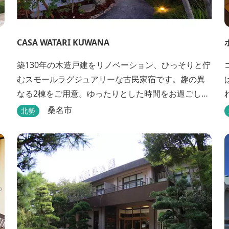
CASA WATARI KUWANA
築130年の木造戸建をリノベーション、ひっそりと佇
むスモールラグジュアリーな古民家宿です。趣の異
なる2棟をご用意。ゆったりとした時間をお過ごしく
ださい。
桑名市
北勢