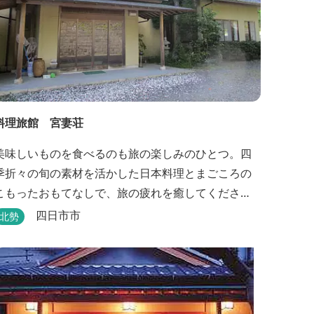
料理旅館 宮妻荘
美味しいものを食べるのも旅の楽しみのひとつ。四
季折々の旬の素材を活かした日本料理とまごころの
こもったおもてなしで、旅の疲れを癒してくださ
い。
四日市市
北勢