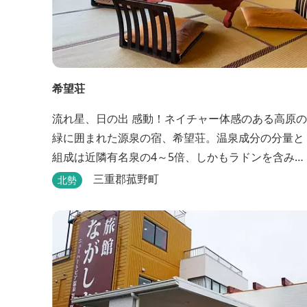
希望荘
流れ星、日の出 感動！ネイチャー体感のある高原の
緑に囲まれた源泉の宿、希望荘。温泉成分の分量と
組成は近隣有名泉の4～5倍、しかもラドンを含み療
養泉としての適応症は抜群です。明日の健康に、ご
三重郡菰野町
北勢
宿泊はもちろん日帰り入浴もお気軽にお立ち寄り下
さい。 熱気浴ラドンの泉も新たにオープン！ぜひご
利用ください。