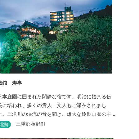
旅館 寿亭
日本庭園に囲まれた閑静な宿です。明治に始まる伝
統に培われ、多くの貴人、文人もご滞在されまし
た。三滝川の渓流の音を聞き、雄大な鈴鹿山脈の主
峰御在所岳と、ロープウェイをご覧になりながらお
三重郡菰野町
北勢
入りいただく露天風呂は気持ちがいいです。 また、