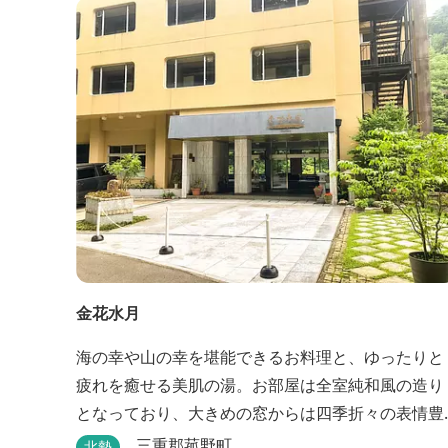
け、会席・フレンチコースとも同じテーブルにてご
賞味いただけます。また館内やお食事は浴衣姿でお
楽しみいただけます。ゆったり、気軽に安心してい
ただける会員制リゾートホ...
金花水月
海の幸や山の幸を堪能できるお料理と、ゆったりと
疲れを癒せる美肌の湯。お部屋は全室純和風の造り
となっており、大きめの窓からは四季折々の表情豊
かな御在所の景色をお楽しみ頂けます。
三重郡菰野町
北勢