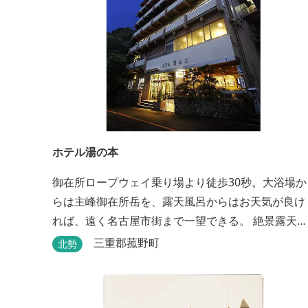
ホテル湯の本
御在所ロープウェイ乗り場より徒歩30秒。大浴場か
らは主峰御在所岳を、露天風呂からはお天気が良け
れば、遠く名古屋市街まで一望できる。 絶景露天風
呂で日頃の疲れを癒してください。
三重郡菰野町
北勢