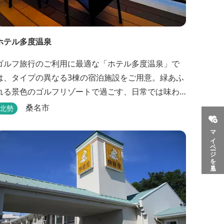
ホテル多度温泉
ゴルフ旅行のご利用に最適な「ホテル多度温泉」で
は、タイプの異なる3棟の宿泊施設をご用意。緑あふ
れる景色のゴルフリゾートで過ごす、日常では味わ
えない優雅なリゾートステイをお楽しみ下さい。
桑名市
北勢
マイページを見る