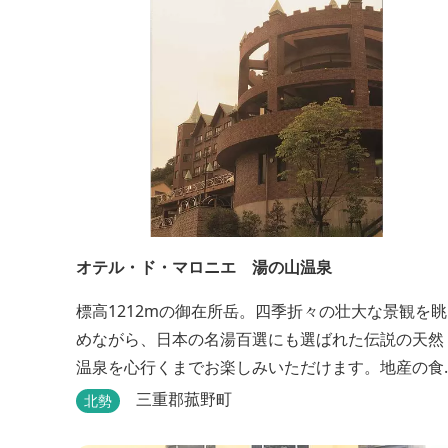
オテル・ド・マロニエ 湯の山温泉
標高1212mの御在所岳。四季折々の壮大な景観を眺
めながら、日本の名湯百選にも選ばれた伝説の天然
温泉を心行くまでお楽しみいただけます。地産の食
材を中心としたお料理は創作会席もしくはお箸でも
三重郡菰野町
北勢
お楽しみいただける本格フレンチをお選びいただ