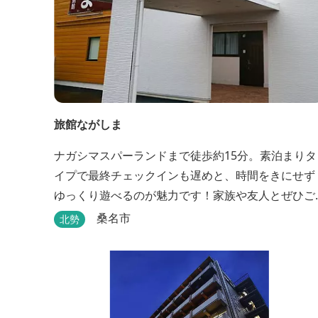
旅館ながしま
ナガシマスパーランドまで徒歩約15分。素泊まりタ
イプで最終チェックインも遅めと、時間をきにせず
ゆっくり遊べるのが魅力です！家族や友人とぜひご
利用ください。
桑名市
北勢