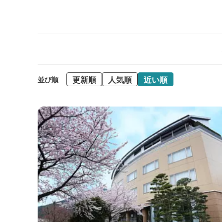
更新順
人気順
近い順
並び順