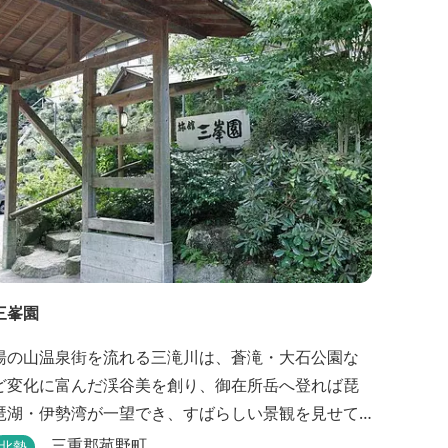
庭園にある昭和初期の離れの客間を改装した貸切風
呂（６タイプ）はレトロクラシカルな雰囲気でみな
さまに好評をいただいております。夕食は部屋食の
為、お子様連れやカッ...
三峯園
湯の山温泉街を流れる三滝川は、蒼滝・大石公園な
ど変化に富んだ渓谷美を創り、御在所岳へ登れば琵
琶湖・伊勢湾が一望でき、すばらしい景観を見せて
くれます。 「三峯園」では料理の素材と味にもこだ
三重郡菰野町
北勢