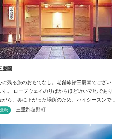
三慶園
心に残る旅のおもてなし。老舗旅館三慶園でござい
ます。 ロープウェイのりばからほど近い立地であり
ながら、奥に下がった場所のため、ハイシーズンで
も静かにゆったりとお過ごしいただけます。 自慢の
三重郡菰野町
北勢
大浴場からは、雄大な御在所岳を背に、御在所ロー
プウェイが望めます。季節ごとに表情を変える湯の
山の自然と対話しながら至極のひとときをどうぞ。