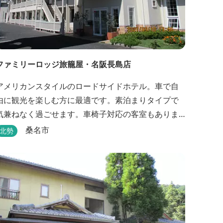
ファミリーロッジ旅籠屋・名阪長島店
アメリカンスタイルのロードサイドホテル。車で自
由に観光を楽しむ方に最適です。素泊まりタイプで
気兼ねなく過ごせます。車椅子対応の客室もありま
す。
桑名市
北勢