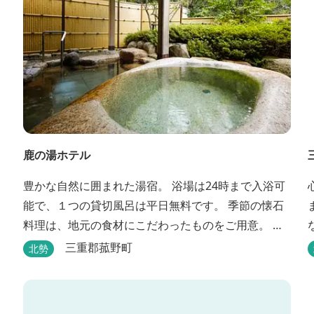
鹿の湯ホテル
豊かな自然に囲まれた湯宿。 浴場は24時まで入浴可
能で、１つの貸切風呂は平日無料です。 季節の懐石
料理は、地元の食材にこだわったものをご用意。 わ
んちゃんお預かり所の設備も充実です。 女将手作り
三重郡菰野町
北勢
のお酢とカモシカソフトが人気です。 お食事処と大
浴場の脱衣所に最新の高機能換気設備を導入いたし
ました。