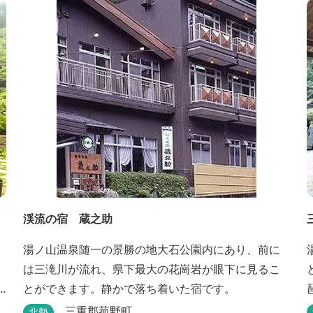
渓流の宿 蔵之助
湯ノ山温泉随一の景勝の地大石公園内にあり、前に
は三滝川が流れ、県下最大の花崗岩が眼下に見るこ
とができます。静かで落ち着いた宿です。
三重郡菰野町
北勢