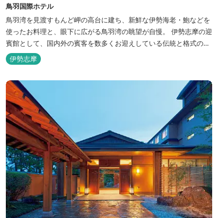
鳥羽国際ホテル
鳥羽湾を見渡すもんど岬の高台に建ち、新鮮な伊勢海老・鮑などを
使ったお料理と、眼下に広がる鳥羽湾の眺望が自慢。 伊勢志摩の迎
賓館として、国内外の賓客を数多くお迎えしている伝統と格式のあ
るホテルです。 【2024年3月25日リニューアル】 クラブラウンジ
伊勢志摩
アクセス付の新客室「オーシャンビュースイート・クラブ」が誕
生！ エントランスやフロント、ザ・ロビーラウンジ、パールオーシ
ャンテラ...