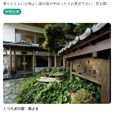
香りとともに心地よい波の音の中ゆったりお寛ぎ下さい。窓を開け
浴衣姿でのんびり太公望！ 部屋から釣りができる「座敷釣り」は当
伊勢志摩
館ならではの名物。（貸しざお／エサ付要予約） 海水温泉露天風呂
は貸切もできます。また、季節により食べ放題プランもあるのでお
問い合わせください。
くつろぎの宿 美さき