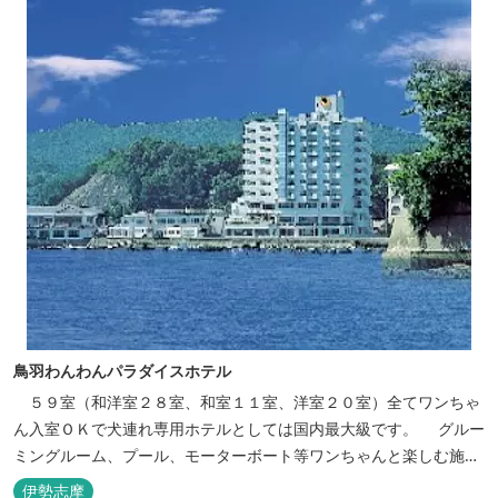
鳥羽わんわんパラダイスホテル
５９室（和洋室２８室、和室１１室、洋室２０室）全てワンちゃ
ん入室ＯＫで犬連れ専用ホテルとしては国内最大級です。 グルー
ミングルーム、プール、モーターボート等ワンちゃんと楽しむ施設
も充実しています。
伊勢志摩