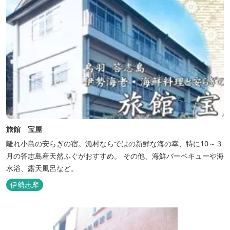
旅館 宝屋
離れ小島の安らぎの宿。漁村ならではの新鮮な海の幸、特に10～３
月の答志島産天然ふぐがおすすめ。 その他、海鮮バーベキューや海
水浴、露天風呂など。
伊勢志摩