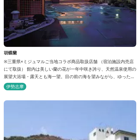
胡蝶蘭
※三重県×ミジュマルご当地コラボ商品取扱店舗 （宿泊施設内売店
にて取扱） 館内は美しい蘭の花が一年中咲き誇り、天然温泉使用の
展望大浴場・露天とも海一望。目の前の海を望みながら、ゆったり
とした時間をお過ごし下さい。
伊勢志摩