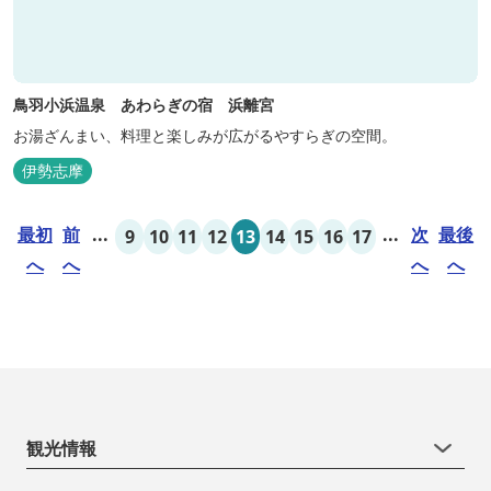
鳥羽小浜温泉 あわらぎの宿 浜離宮
お湯ざんまい、料理と楽しみが広がるやすらぎの空間。
伊勢志摩
最初
前
...
...
次
最後
9
10
11
12
13
14
15
16
17
へ
へ
へ
へ
観光情報