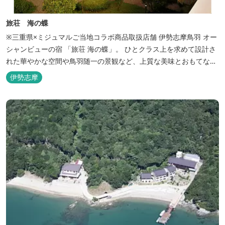
旅荘 海の蝶
※三重県×ミジュマルご当地コラボ商品取扱店舗 伊勢志摩鳥羽 オー
シャンビューの宿 「旅荘 海の蝶」。 ひとクラス上を求めて設計さ
れた華やかな空間や鳥羽随一の景観など、上質な美味とおもてなし
をお約束します。 海の蝶ならではのゆとりの休日をお過ごし下さい
伊勢志摩
ませ。