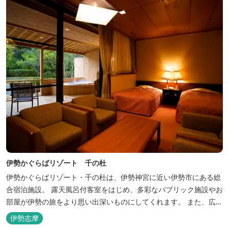
伊勢かぐらばリゾート 千の杜
伊勢かぐらばリゾート・千の杜は、伊勢神宮に近い伊勢市にある総
合宿泊施設。 露天風呂付客室をはじめ、多彩なパブリック施設やお
部屋が伊勢の旅をより思い出深いものにしてくれます。 また、広大
な敷地内にはテニスコート、野球場を始めとしたスポーツ施設や、
伊勢志摩
ウォータースライダーを有する流水プール、お子様が楽しめる児童