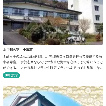
あじ彩の宿 小浜荘
１品々手の込んだ繊細料理は、料理長自ら自信を持って提供する海
幸会席膳。 伊勢志摩ならではの豊富な海幸を心ゆくまで味わうこと
ができる。 また特典付プランや限定プランもあるのでお見逃しな
く。
伊勢志摩