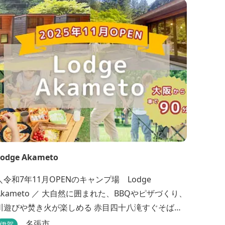
Lodge Akameto
＼令和7年11月OPENのキャンプ場 Lodge
Akameto ／ 大自然に囲まれた、BBQやピザづくり、
川遊びや焚き火が楽しめる 赤目四十八滝すぐそばの
ャンプ場です。 ★大阪から車で90分・名古屋から
名張市
伊賀