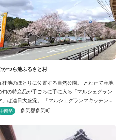
ごかつら池ふるさと村
五桂池のほとりに位置する自然公園。 とれたて産地
の旬の特産品が手ごろに手に入る「マルシェグラン
マ」は連日大盛況。 「マルシェグランマキッチン」
の地元食材で作ったオリジナルピザは大好評！ バー
多気郡多気町
中南勢
ベキューも楽しめます。食材と必要な道具がセット
になった「手ぶらバーベキューセット」も人気で
す。 『ごかつら池どうぶつパーク』近くにありま