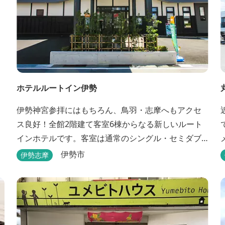
ホテルルートイン伊勢
伊勢神宮参拝にはもちろん、鳥羽・志摩へもアクセ
ス良好！全館2階建て客室6棟からなる新しいルート
インホテルです。客室は通常のシングル・セミダブ
ル・ ツインの他、畳敷きの和室もご用意しておりま
伊勢市
伊勢志摩
す。 （和室はベッドが設置されています）靴を脱い
でお部屋でおくつろぎください。 また、朝食バイキ
ング無料サービス（営業時間6:30～900）、大浴場完
備、全室インターネット回線完備（Wi-Fi・LAN接...