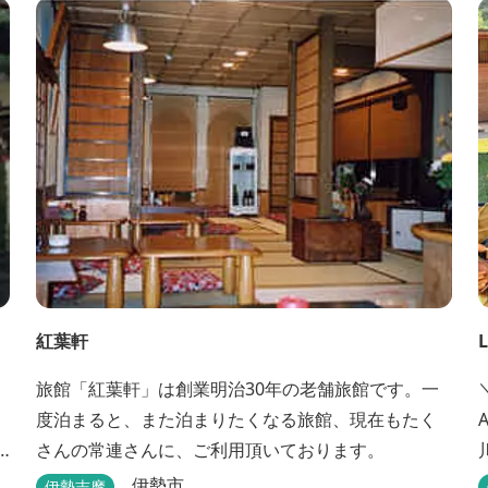
紅葉軒
旅館「紅葉軒」は創業明治30年の老舗旅館です。一
度泊まると、また泊まりたくなる旅館、現在もたく
さんの常連さんに、ご利用頂いております。
キ
伊勢市
伊勢志摩