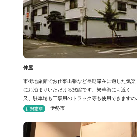
仲屋
市街地旅館でお仕事出張など長期滞在に適した気楽
にお泊まりいただける旅館です。繁華街にも近く
又、駐車場も工事用のトラック等も使用できますの
で、ぜひご利用ください。
伊勢市
伊勢志摩