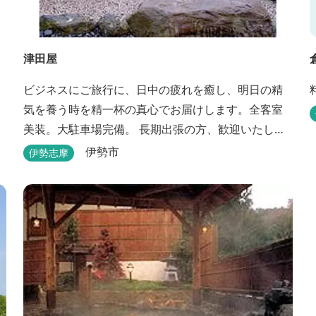
津田屋
ビジネスにご旅行に、日中の疲れを癒し、明日の精
気を養う時を精一杯の真心でお届けします。全客室
美装。大駐車場完備。 長期出張の方、歓迎いたしま
す。浴室は24時間ご利用頂けます。
伊勢市
伊勢志摩