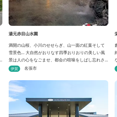
湯元赤目山水園
満開の山桜、小川のせせらぎ、山一面の紅葉そして
雪景色… 大自然がおりなす四季おりおりの美しい風
景は人の心をなごませ、都会の喧噪をしばし忘れさ
せてくれます。 そんな恵まれた環境の中にある、純
名張市
伊賀
和風造りの閑静なたたずまい …それが赤目山水園で
す。 また、赤目山水園の園内からこんこんと湧き出
る天然温泉「赤目温泉山の湯」は、肌にやさしい美
人と健康の湯として大勢のお客様に喜んでいただい
ておりま...