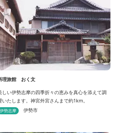
観光協会のフェイスブックでは多気町の
ローカ...
料理旅館 おく文
美しい伊勢志摩の四季折々の恵みを真心を添えて調
理いたします。神宮外宮さんまで約1km。
伊勢市
伊勢志摩