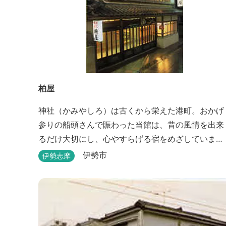
柏屋
神社（かみやしろ）は古くから栄えた港町。おかげ
参りの船頭さんで賑わった当館は、昔の風情を出来
るだけ大切にし、心やすらげる宿をめざしていま
す。また、伊勢志摩の美味しい海の幸、山の幸を低
伊勢市
伊勢志摩
価格でお楽しみください。