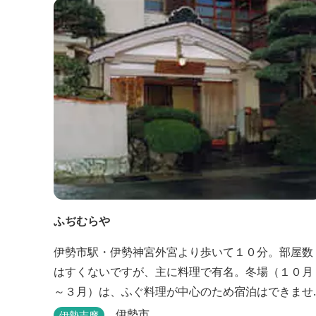
ふぢむらや
伊勢市駅・伊勢神宮外宮より歩いて１０分。部屋数
はすくないですが、主に料理で有名。冬場（１０月
～３月）は、ふぐ料理が中心のため宿泊はできませ
ん。他に季節ごとに地元素材を生かした特殊料理も
伊勢市
伊勢志摩