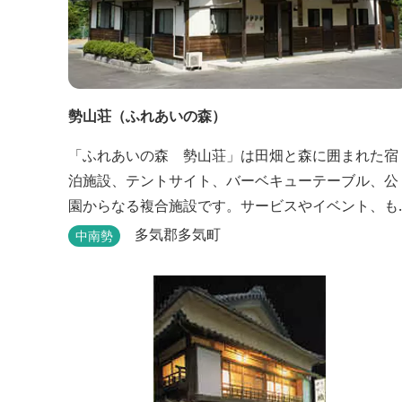
勢山荘（ふれあいの森）
「ふれあいの森 勢山荘」は田畑と森に囲まれた宿
泊施設、テントサイト、バーベキューテーブル、公
園からなる複合施設です。サービスやイベント、も
のづくり等を通して農村地域の持つポテンシャルを
多気郡多気町
中南勢
発信しています。 めだかやタガメなど水生生物が生
息し、初夏にはホタルが飛び交う「メダカ池」や、
約９０００本のあじさいが植えられた「あじさいの
小径」を散策し、遠い昔に過ごした懐かしい田舎に
タイムスリップしてみま...