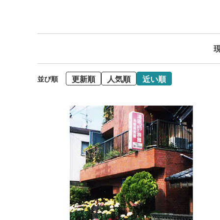
現
更新順
人気順
近い順
並び順