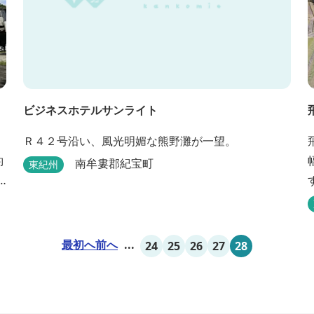
ビジネスホテルサンライト
Ｒ４２号沿い、風光明媚な熊野灘が一望。
約
南牟婁郡紀宝町
東紀州
最初へ
前へ
...
24
25
26
27
28