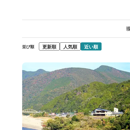
現
更新順
人気順
近い順
並び順