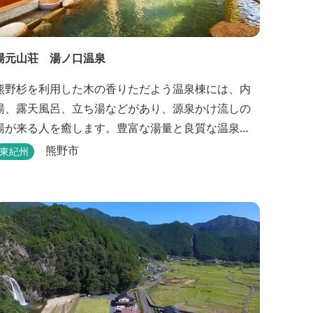
湯元山荘 湯ノ口温泉
熊野杉を利用した木の香りただよう温泉棟には、内
湯、露天風呂、立ち湯などがあり、源泉かけ流しの
湯が来る人を癒します。豊富な湯量と良質な温泉
で、日帰り入浴はもちろん、バンガローやロッジな
熊野市
東紀州
どの宿泊施設も備えているので、宿泊しながらゆっ
たりと温泉を楽しむ人も多いです。