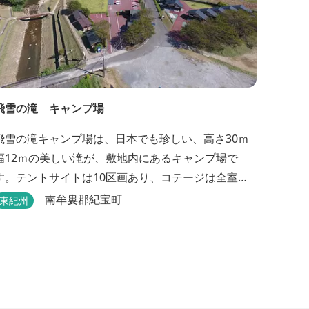
飛雪の滝 キャンプ場
飛雪の滝キャンプ場は、日本でも珍しい、高さ30ｍ
幅12ｍの美しい滝が、敷地内にあるキャンプ場で
す。テントサイトは10区画あり、コテージは全室で8
棟あります。近年は滝つぼを水風呂にしたサウナが
南牟婁郡紀宝町
東紀州
人気です。