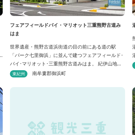
フェアフィールドバイ・マリオット三重熊野古道み
はま
世界遺産・熊野古道浜街道の目の前にある道の駅
「パーク七里御浜」に並んで建つフェアフィールド･
バイ･マリオット･三重熊野古道みはま。 紀伊山地を
背に雄大な熊野灘を望み、渚百選に選ばれた七里御
南牟婁郡御浜町
東紀州
浜海岸などの美しい自然が広がります。一年を通し
て暖かで過ごしやすく、季節を通じて穫れる数々の
品種のみかんをはじめ、豊富な畑の幸や海の幸を堪
能していただけます。 風光明媚な御浜を巡る旅の拠
点として、当...