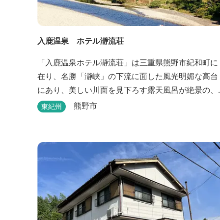
入鹿温泉 ホテル瀞流荘
「入鹿温泉ホテル瀞流荘」は三重県熊野市紀和町に
在り、名勝「瀞峡」の下流に面した風光明媚な高台
にあり、美しい川面を見下ろす露天風呂が絶景の、
静かにゆっくりとお過ごしいただくことができる温
熊野市
東紀州
泉宿泊施設です。 熊野古道をはじめ、日本一の棚田
と称される丸山千枚田、赤木城跡、熊野本宮大社
（熊野三山）、玉置神社が近くに点在し、和歌山・
奈良の遺産や名所からも近いことから観光アクセス
には大変便利な立地と...