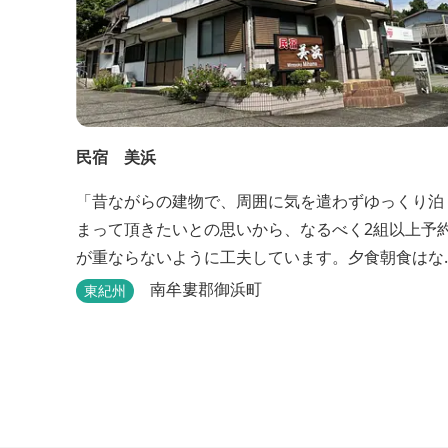
民宿 美浜
「昔ながらの建物で、周囲に気を遣わずゆっくり泊
まって頂きたいとの思いから、なるべく2組以上予
が重ならないように工夫しています。夕食朝食はな
るべく、地元のものを使って、仕事などで連泊の方
南牟婁郡御浜町
東紀州
には日替わりでご用意します。」オーナー様談。も
し重なった場合は、ごめんなさい。