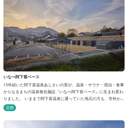
いなべ阿下喜ベース
15年続いた阿下喜温泉あじさいの里が、温泉・サウナ・宿泊・食事
からなるまちの温泉複合施設『いなべ阿下喜ベース』に生まれ変わ
りました。 いままで阿下喜温泉に通っていた地元の方も、市外から
いなべ市に遊びに来られる方も楽しめる施設になります。今まで人
北勢
気だった温泉はそのままに、サウナエリアやコンテナタイプの宿
泊、地元のお野菜が楽しめる飲食施設が加わります。 「いなべ阿下
喜ベース」は、『自...