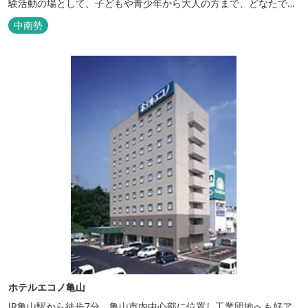
験活動の場として、子どもや青少年から大人の方まで、どなたでも
ご利用いただけます。 ヨットやボート・カヤックをはじめとするマ
中南勢
リンアクティビティや併設する海の乗馬倶楽部エルカバージョでの
乗馬体験が可能！ 小中学生や団体様向けに海の自然体験教室も開催
しています...
ホテルエコノ亀山
JR亀山駅から徒歩7分。亀山市内中心部に位置し工業団地へも好ア