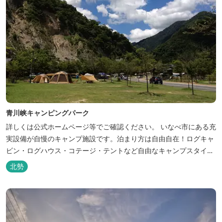
青川峡キャンピングパーク
詳しくは公式ホームページ等でご確認ください。 いなべ市にある充
実設備が自慢のキャンプ施設です。泊まり方は自由自在！ログキャ
ビン・ログハウス・コテージ・テントなど自由なキャンプスタイル
が楽しめます。屋根付きの炭火焼ハウスがありますので、雨や風の
北勢
日も快適にバーベキューをお楽しみいただけます。日帰り利用、団
体利用可能。 青少年向けの屋外キャンプ施設、かもしかキャンプフ
ィールドもございま...