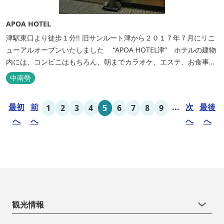
APOA HOTEL
津駅東口より徒歩１分!! 旧サンルート津から２０１７年７月にリニ
ューアルオープンいたしました “APOA HOTEL津” ホテルの建物
内には、コンビニはもちろん、朝までカラオケ、エステ、お食事も
いろいろなジャンルが楽しめます。 ホテル内施設 地下…創作料
中南勢
理“舞の華” 居酒屋“風の蔵人” 居酒屋“居酒屋ならここが安いぜっ”
１階…コンビニエンスストア“ローソン” 和食“いせもん本店”...
最初
前
...
次
最後
1
2
3
4
5
6
7
8
9
へ
へ
へ
へ
観光情報