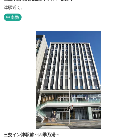
津駅近く。
中南勢
三交イン津駅前～四季乃湯～