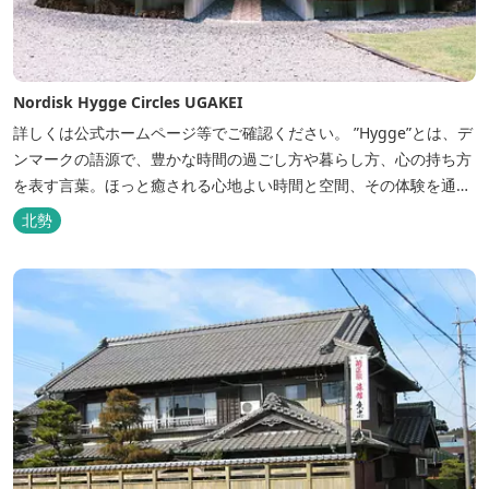
Nordisk Hygge Circles UGAKEI
詳しくは公式ホームページ等でご確認ください。 ”Hygge”とは、デ
ンマークの語源で、豊かな時間の過ごし方や暮らし方、心の持ち方
を表す言葉。ほっと癒される心地よい時間と空間、その体験を通し
て得られる幸福感のことです。 デンマーク発のアウトドアブランド
北勢
「Nordisk（ノルディスク）」と三重県いなべ市が連携して手がけ
た日本初のアウトドアフィールドが、2023年４月３日にオープンし
ました...