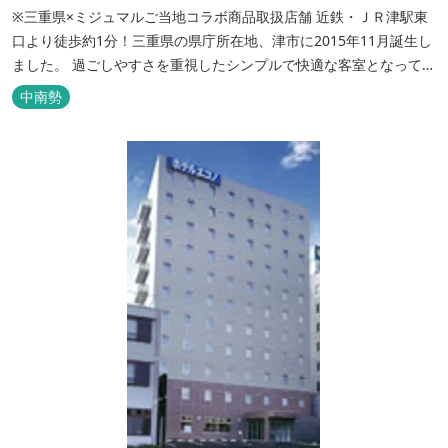
※三重県×ミジュマルご当地コラボ商品取扱店舗 近鉄・ＪＲ津駅東
口より徒歩約1分！三重県の県庁所在地、津市に2015年11月誕生し
ました。 過ごしやすさを重視したシンプルで快適な客室となってお
り、ベッドはワイドなサイズで、羽毛布団をご用意。女性にやさし
中南勢
いアメニティグッズを取り揃えており、連泊の方用にコインランド
リーもあります。 ご宿泊者専用の人工温泉大浴場「四季乃湯」で
は、がんばった...