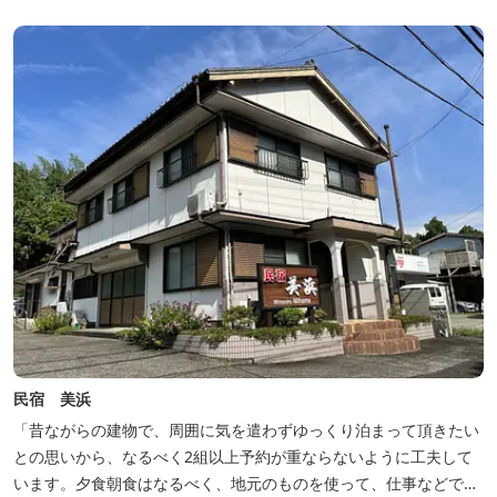
豊富な畑の幸や海の幸を堪能していただけます。 風光明媚な御浜を
巡る旅の拠点として、当...
民宿 美浜
「昔ながらの建物で、周囲に気を遣わずゆっくり泊まって頂きたい
との思いから、なるべく2組以上予約が重ならないように工夫して
います。夕食朝食はなるべく、地元のものを使って、仕事などで連