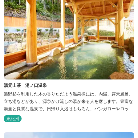
湯元山荘 湯ノ口温泉
熊野杉を利用した木の香りただよう温泉棟には、内湯、露天風呂、
立ち湯などがあり、源泉かけ流しの湯が来る人を癒します。豊富な
湯量と良質な温泉で、日帰り入浴はもちろん、バンガローやロッジ
などの宿泊施設も備えているので、宿泊しながらゆったりと温泉を
東紀州
楽しむ人も多いです。