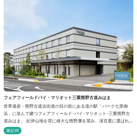
フェアフィールドバイ・マリオット三重熊野古道みはま
世界遺産・熊野古道浜街道の目の前にある道の駅「パーク七里御
浜」に並んで建つフェアフィールド･バイ･マリオット･三重熊野古
道みはま。 紀伊山地を背に雄大な熊野灘を望み、渚百選に選ばれた
七里御浜海岸などの美しい自然が広がります。一年を通して暖かで
東紀州
過ごしやすく、季節を通じて穫れる数々の品種のみかんをはじめ、