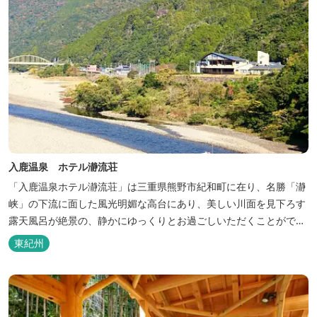
入鹿温泉 ホテル瀞流荘
「入鹿温泉ホテル瀞流荘」は三重県熊野市紀和町に在り、名勝「瀞
峡」の下流に面した風光明媚な高台にあり、美しい川面を見下ろす
露天風呂が絶景の、静かにゆっくりとお過ごしいただくことができ
る温泉宿泊施設です。 熊野古道をはじめ、日本一の棚田と称される
東紀州
丸山千枚田、赤木城跡、熊野本宮大社（熊野三山）、玉置神社が近
くに点在し、和歌山・奈良の遺産や名所からも近いことから観光ア
クセスには大変便利な立地と...