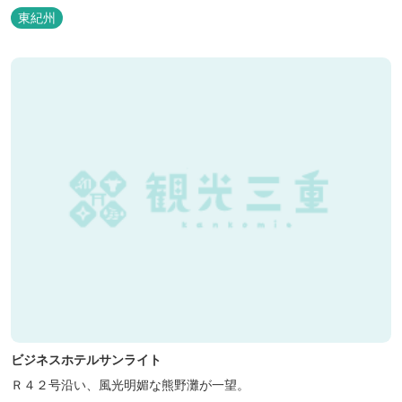
泊の方には日替わりでご用意します。」オーナー様談。もし重なっ
東紀州
た場合は、ごめんなさい。
ビジネスホテルサンライト
Ｒ４２号沿い、風光明媚な熊野灘が一望。