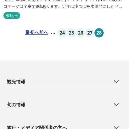
コテージは全室で8棟あります。近年は滝つぼを水風呂にしたサウ
ナが人気です。
東紀州
最初へ
前へ
...
24
25
26
27
28
観光情報
旬の情報
旅行・メディア関係者の方へ